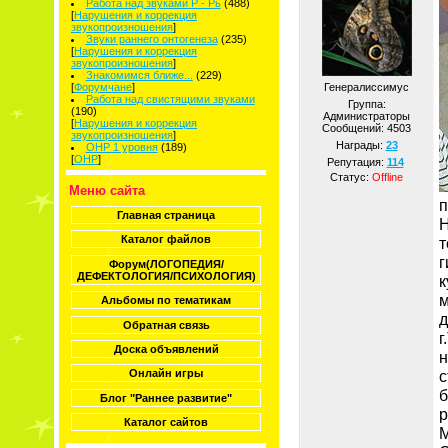
Работа над звуками Р - Рь
(488)
[
Нарушения и коррекция
звукопроизношения
]
Звуки раннего онтогенеза
(235)
[
Нарушения и коррекция
звукопроизношения
]
Знакомимся ближе...
(229)
[
Форумчане
]
Генералиссимус
Работа над свистящими звуками
Группа:
(190)
Администраторы
[
Нарушения и коррекция
Сообщений:
4503
звукопроизношения
]
Награды:
23
ОНР 1 уровня
(189)
[
ОНР
]
Репутация:
114
Статус:
Offline
Меню сайта
п
Главная страница
Н
Каталог файлов
т
г
Форум(ЛОГОПЕДИЯ/
ДЕФЕКТОЛОГИЯ/ПСИХОЛОГИЯ)
к
м
Альбомы по тематикам
д
Обратная связь
г
Доска объявлений
н
с
Онлайн игры
б
Блог "Раннее развитие"
р
Каталог сайтов
М