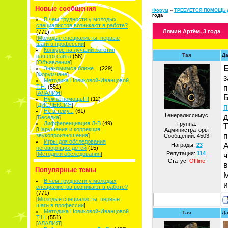
Новые сообщения
Форум
»
ТРЕБУЕТСЯ ПОМОЩЬ 
года
В чем трудности у молодых
специалистов возникают в работе?
Лямин Артём, 3 года
(771)
[
Молодые специалисты: первые
шаги в профессии
]
Конкурс на лучший логотип
Тая
Да
нашего сайта
(56)
[
Объявления
]
Знакомимся ближе...
(229)
[
Форумчане
]
з
Методика Новиковой-Иванцовой
п
Т.Н.
(551)
[
АЛАЛИЯ
]
Б
Нужна помощь!!!!
(12)
[
ДИСЛЕКСИЯ
]
п
Не в тему...
(61)
Генералиссимус
д
[
Беседка
]
Дифференциация Л-В
(49)
Группа:
Т
[
Нарушения и коррекция
Администраторы
п
звукопроизношения
]
Сообщений:
4503
Игры для обследования
А
Награды:
23
неговорящих детей
(15)
Репутация:
114
[
Методики обследования
]
ч
Статус:
Offline
в
Популярные темы
М
В чем трудности у молодых
и
специалистов возникают в работе?
(771)
[
Молодые специалисты: первые
шаги в профессии
]
Методика Новиковой-Иванцовой
Тая
Да
Т.Н.
(551)
[
АЛАЛИЯ
]