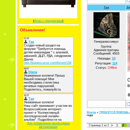
Тая
Да
[
Игры с предлогами
]
Объявления!
Генералиссимус
Группа:
Администраторы
Сообщений:
4503
Награды:
23
Репутация:
114
Статус:
Offline
О
в
Форум
»
ТРЕБУЕТСЯ ПОМОЩЬ 
года
Для добавления необходима
2
Страница
2
из
2
«
1
авторизация