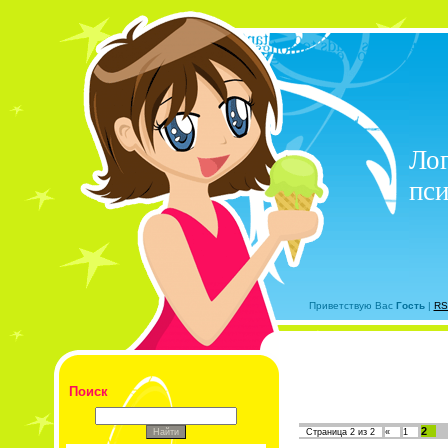
Лог
пси
Приветствую Вас
Гость
|
RS
Поиск
2
Страница
2
из
2
«
1