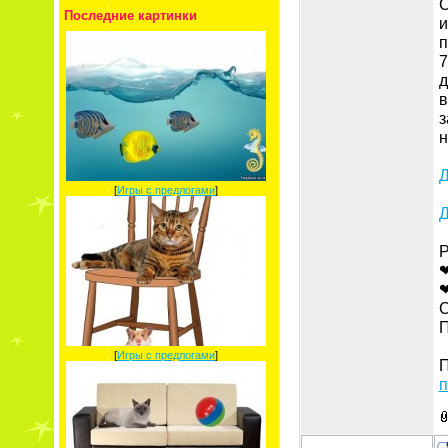
С
Последние картинки
и
п
7
д
в
з
н
Д
[
Игры с предлогами
]
Д
Р
❤
❤
С
П
[
Игры с предлогами
]
П
п