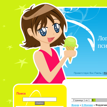
Лог
пси
Приветствую Вас
Гость
|
RS
Поиск
1
Страница
1
из
1
Форум
»
О Форуме
»
Форумчан