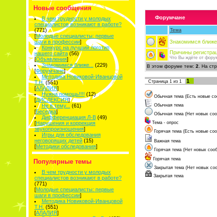
Новые сообщения
Форумчане
В чем трудности у молодых
специалистов возникают в работе?
(771)
Тема
[
Молодые специалисты: первые
шаги в профессии
]
Знакомимся ближе.
Конкурс на лучший логотип
Причины регистрац
нашего сайта
(56)
Что Вы ждёте от фору
[
Объявления
]
Знакомимся ближе...
(229)
В этом форуме тем:
2
. На ст
[
Форумчане
]
Методика Новиковой-Иванцовой
1
Страница
1
из
1
Т.Н.
(551)
[
АЛАЛИЯ
]
Нужна помощь!!!!
(12)
Обычная тема (Есть новые со
[
ДИСЛЕКСИЯ
]
Не в тему...
(61)
Обычная тема
[
Беседка
]
Обычная тема (Нет новых со
Дифференциация Л-В
(49)
[
Нарушения и коррекция
Тема - опрос
звукопроизношения
]
Горячая тема (Есть новые со
Игры для обследования
неговорящих детей
(15)
Важная тема
[
Методики обследования
]
Горячая тема (Нет новых соо
Горячая тема
Популярные темы
Закрытая тема (Нет новых со
В чем трудности у молодых
Закрытая тема
специалистов возникают в работе?
(771)
[
Молодые специалисты: первые
шаги в профессии
]
Методика Новиковой-Иванцовой
Т.Н.
(551)
[
АЛАЛИЯ
]