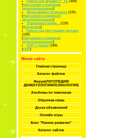
Работа над звуками Р - Рь
(488)
[
Нарушения и коррекция
звукопроизношения
]
Звуки раннего онтогенеза
(235)
[
Нарушения и коррекция
звукопроизношения
]
Знакомимся ближе...
(229)
[
Форумчане
]
Работа над свистящими звуками
(190)
[
Нарушения и коррекция
звукопроизношения
]
ОНР 1 уровня
(189)
[
ОНР
]
Меню сайта
Главная страница
Каталог файлов
Форум(ЛОГОПЕДИЯ/
ДЕФЕКТОЛОГИЯ/ПСИХОЛОГИЯ)
Альбомы по тематикам
Обратная связь
Доска объявлений
Онлайн игры
Блог "Раннее развитие"
Каталог сайтов