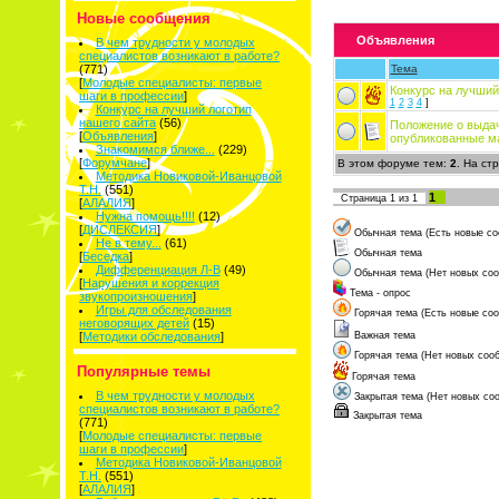
Новые сообщения
Объявления
В чем трудности у молодых
специалистов возникают в работе?
(771)
Тема
[
Молодые специалисты: первые
Конкурс на лучший
шаги в профессии
]
1
2
3
4
]
Конкурс на лучший логотип
нашего сайта
(56)
Положение о выдач
[
Объявления
]
опубликованные м
Знакомимся ближе...
(229)
[
Форумчане
]
В этом форуме тем:
2
. На ст
Методика Новиковой-Иванцовой
Т.Н.
(551)
1
Страница
1
из
1
[
АЛАЛИЯ
]
Нужна помощь!!!!
(12)
[
ДИСЛЕКСИЯ
]
Обычная тема (Есть новые со
Не в тему...
(61)
Обычная тема
[
Беседка
]
Дифференциация Л-В
(49)
Обычная тема (Нет новых со
[
Нарушения и коррекция
Тема - опрос
звукопроизношения
]
Игры для обследования
Горячая тема (Есть новые со
неговорящих детей
(15)
[
Методики обследования
]
Важная тема
Горячая тема (Нет новых соо
Популярные темы
Горячая тема
В чем трудности у молодых
Закрытая тема (Нет новых со
специалистов возникают в работе?
Закрытая тема
(771)
[
Молодые специалисты: первые
шаги в профессии
]
Методика Новиковой-Иванцовой
Т.Н.
(551)
[
АЛАЛИЯ
]