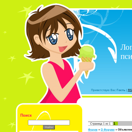
Лог
пси
Приветствую Вас
Гость
|
RS
Поиск
1
Страница
1
из
1
Форум
»
О Форуме
»
Объявлен