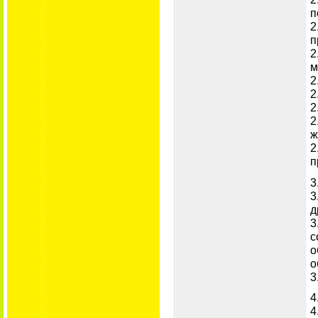
п
2
п
2
м
2
2
2
2
ж
2
п
3
3
д
3
с
о
о
3
4
4