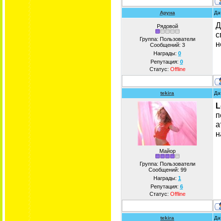
Аруна
Да
Д
Рядовой
с
Группа: Пользователи
н
Сообщений:
3
Награды:
0
Репутация:
0
Статус:
Offline
tekira
Да
L
п
а
н
Майор
Группа: Пользователи
Сообщений:
99
Награды:
1
Репутация:
6
Статус:
Offline
tekira
Да