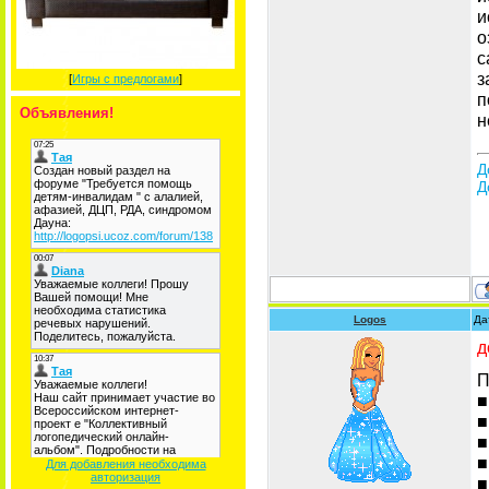
и
о
с
з
[
Игры с предлогами
]
п
Объявления!
н
Д
Д
Logos
Да
д
П
■
■
■
■
Для добавления необходима
авторизация
■