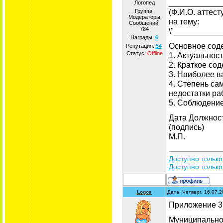
____________
Логопед
(Ф.И.О. аттес
Группа:
Модераторы
на тему:
Сообщений:
784
\"__________
Награды:
6
Основное сод
Репутация:
54
Статус:
Offline
1. Актуальнос
2. Краткое со
3. Наиболее 
4. Степень са
недостатки ра
5. Соблюдени
Дата Должнос
(подпись)
М.П.
Доступно только
Доступно только
Logos
Дата: Четверг, 16.07.
Приложение 3
Муниципально