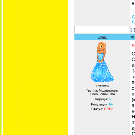
н
Д
Д
Logos
Да
д
О
О
д
Т
э
п
Логопед
с
Группа: Модераторы
п
Сообщений:
784
(
Награды:
6
а
Репутация:
54
Статус:
Offline
н
Н
а
д
С