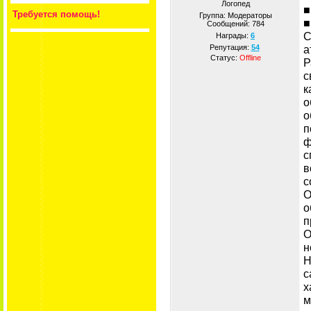
Логопед
■
Требуется помощь!
Группа: Модераторы
■
Сообщений:
784
С
Награды:
6
а
Репутация:
54
Статус:
Offline
Р
с
к
о
о
п
ф
с
в
с
О
о
п
О
н
Н
с
х
м