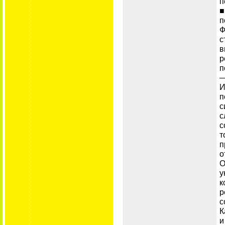
п
■
п
Ф
с
в
р
п
—
И
п
с
с
с
т
п
о
О
у
к
р
с
К
и