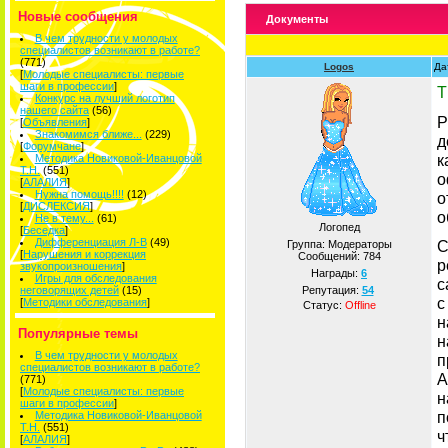
Новые сообщения
Документы
В чем трудности у молодых
специалистов возникают в работе?
(771)
Logos
Да
[
Молодые специалисты: первые
шаги в профессии
]
Т
Конкурс на лучший логотип
нашего сайта
(56)
Р
[
Объявления
]
Знакомимся ближе...
(229)
д
[
Форумчане
]
к
Методика Новиковой-Иванцовой
Т.Н.
(551)
о
[
АЛАЛИЯ
]
Нужна помощь!!!!
(12)
о
[
ДИСЛЕКСИЯ
]
о
Не в тему...
(61)
Логопед
[
Беседка
]
Дифференциация Л-В
(49)
С
Группа: Модераторы
[
Нарушения и коррекция
Сообщений:
784
р
звукопроизношения
]
Награды:
6
Игры для обследования
с
неговорящих детей
(15)
Репутация:
54
с
[
Методики обследования
]
Статус:
Offline
н
Популярные темы
н
В чем трудности у молодых
п
специалистов возникают в работе?
А
(771)
[
Молодые специалисты: первые
н
шаги в профессии
]
п
Методика Новиковой-Иванцовой
Т.Н.
(551)
ч
[
АЛАЛИЯ
]