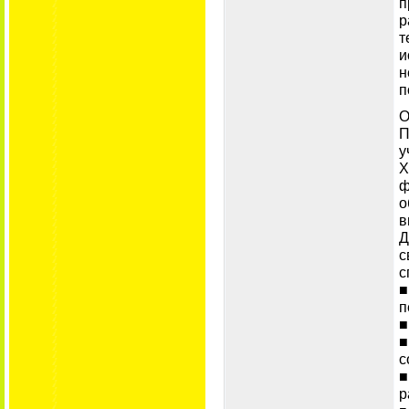
п
р
т
и
н
п
О
П
у
Х
ф
о
в
Д
с
с
■
п
■
■
с
■
р