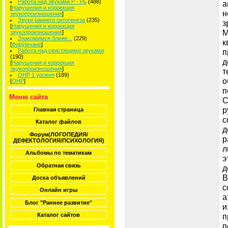
Работа над звуками Р - Рь
(488)
а
[
Нарушения и коррекция
н
звукопроизношения
]
Звуки раннего онтогенеза
(235)
з
[
Нарушения и коррекция
М
звукопроизношения
]
Знакомимся ближе...
(229)
к
[
Форумчане
]
Работа над свистящими звуками
п
(190)
д
[
Нарушения и коррекция
звукопроизношения
]
т
ОНР 1 уровня
(189)
о
[
ОНР
]
п
Меню сайта
С
р
Главная страница
с
Каталог файлов
д
Форум(ЛОГОПЕДИЯ/
р
ДЕФЕКТОЛОГИЯ/ПСИХОЛОГИЯ)
л
Альбомы по тематикам
э
Обратная связь
д
В
Доска объявлений
с
Онлайн игры
а
Блог "Раннее развитие"
и
Каталог сайтов
п
п