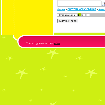
Форум
»
СИСТЕМА ОБРАЗОВАНИЯ
»
Аттес
1
Страница
1
из
2
2
»
...
Сайт создан в системе
uCoz