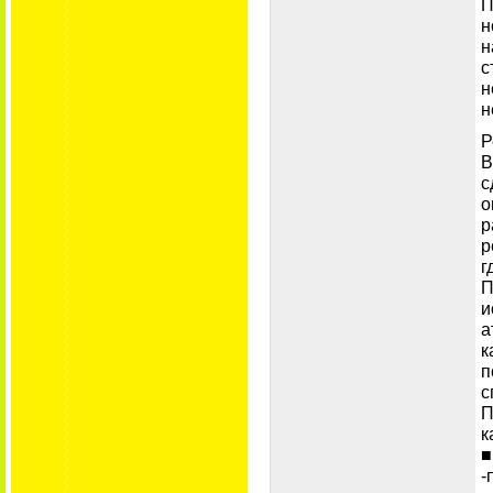
П
н
н
с
н
н
Р
В
с
о
р
р
г
П
и
а
к
п
с
П
к
■
-