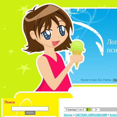
Лог
пси
Приветствую Вас
Гость
|
RS
Поиск
1
Страница
1
из
2
2
»
Форум
»
СИСТЕМА ОБРАЗОВАНИЯ
»
Аттес