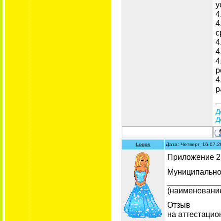
у
4
4
с
4
4
4
р
4
р
Д
Д
Logos
Дата: Четверг, 16.07.
Приложение 2
Муниципально
____________
(наименовани
Отзыв
на аттестацио