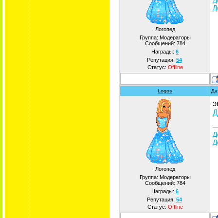
Д
Логопед
Группа: Модераторы
Сообщений:
784
Награды:
6
Репутация:
54
Статус:
Offline
Logos
Да
э
Д
Д
Д
Логопед
Группа: Модераторы
Сообщений:
784
Награды:
6
Репутация:
54
Статус:
Offline