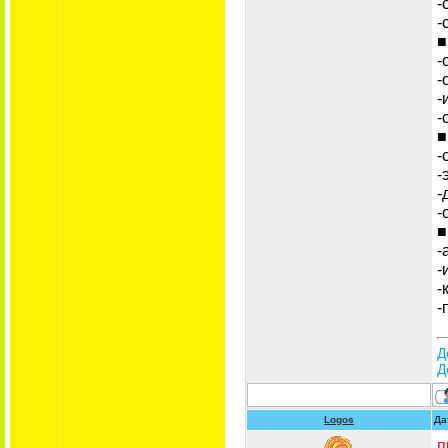
-
-
■
-
-
-
-
■
-
-
-
-
■
-
-
-
-
Д
Д
Logos
Да
п