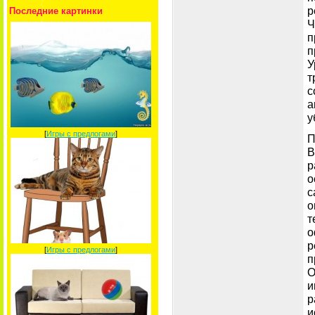
р
Последние картинки
Ч
п
п
У
т
с
а
у
[
Игры с предлогами
]
П
В
р
о
с
о
т
о
р
[
Игры с предлогами
]
п
О
и
р
и