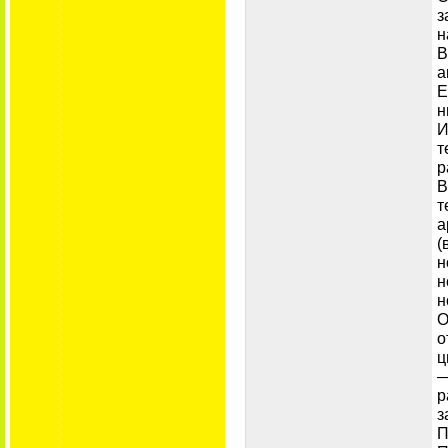
з
н
В
а
Е
н
И
т
р
В
т
а
(
н
н
н
О
о
ц
—
р
з
П