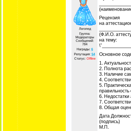
____________
(наименовани
Рецензия
на аттестацио
____________
Логопед
(Ф.И.О. аттес
Группа:
Модераторы
на тему:
Сообщений:
784
\"__________
Награды:
6
Основное сод
Репутация:
54
Статус:
Offline
1. Актуальнос
2. Полнота ра
3. Наличие са
4. Соответств
5. Практическ
правильность 
6. Недостатки
7. Соответств
8. Общая оцен
Дата Должнос
(подпись)
М.П.