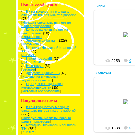
Новые сообщения
Биби
В чем трудности у молодых
специалистов возникают в работе?
(771)
[
Молодые специалисты: первые
шаги в профессии
]
Конкурс на лучший логотип
21.04.2015
нашего сайта
(56)
[
Объявления
]
natkov
Знакомимся ближе...
(229)
[
Форумчане
]
Методика Новиковой-Иванцовой
Т.Н.
(551)
[
АЛАЛИЯ
]
Нужна помощь!!!!
(12)
2258
0
[
ДИСЛЕКСИЯ
]
Не в тему...
(61)
[
Беседка
]
Копатыч
Дифференциация Л-В
(49)
[
Нарушения и коррекция
звукопроизношения
]
Игры для обследования
неговорящих детей
(15)
[
Методики обследования
]
21.04.2015
Популярные темы
natkov
В чем трудности у молодых
специалистов возникают в работе?
(771)
[
Молодые специалисты: первые
шаги в профессии
]
Методика Новиковой-Иванцовой
1338
0
Т.Н.
(551)
[
АЛАЛИЯ
]