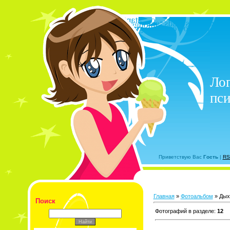
Лог
пси
Приветствую Вас
Гость
|
RS
Главная
»
Фотоальбом
» Дых
Поиск
Фотографий в разделе
:
12