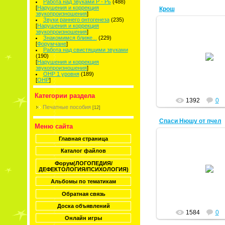
Работа над звуками Р - Рь
(488)
[
Нарушения и коррекция
Крош
звукопроизношения
]
Звуки раннего онтогенеза
(235)
[
Нарушения и коррекция
звукопроизношения
]
Знакомимся ближе...
(229)
[
Форумчане
]
21.04.2015
Работа над свистящими звуками
(190)
[
Нарушения и коррекция
natkov
звукопроизношения
]
ОНР 1 уровня
(189)
[
ОНР
]
Категории раздела
1392
0
Печатные пособия
[12]
Спаси Нюшу от пчел
Меню сайта
Главная страница
Каталог файлов
21.04.2015
Форум(ЛОГОПЕДИЯ/
ДЕФЕКТОЛОГИЯ/ПСИХОЛОГИЯ)
natkov
Альбомы по тематикам
Обратная связь
Доска объявлений
1584
0
Онлайн игры