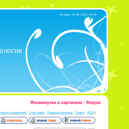
Четверг, 06.08.2026, 09:40
хология
Физминутки в картинках - Форум
Новые сообщения
·
Участники
·
Правила форума
·
Поиск
·
RSS
]