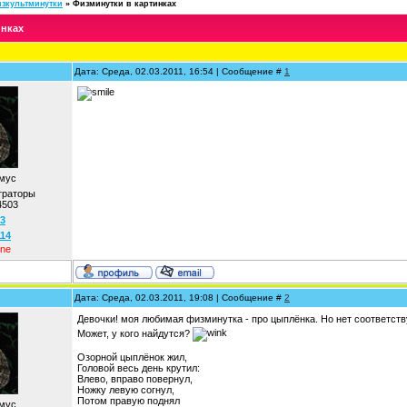
зкультминутки
»
Физминутки в картинках
инках
Дата: Среда, 02.03.2011, 16:54 | Сообщение #
1
мус
траторы
4503
3
114
ine
Дата: Среда, 02.03.2011, 19:08 | Сообщение #
2
Девочки! моя любимая физминутка - про цыплёнка. Но нет соответст
Может, у кого найдутся?
Озорной цыплёнок жил,
Головой весь день крутил:
Влево, вправо повернул,
Ножку левую согнул,
Потом правую поднял
мус