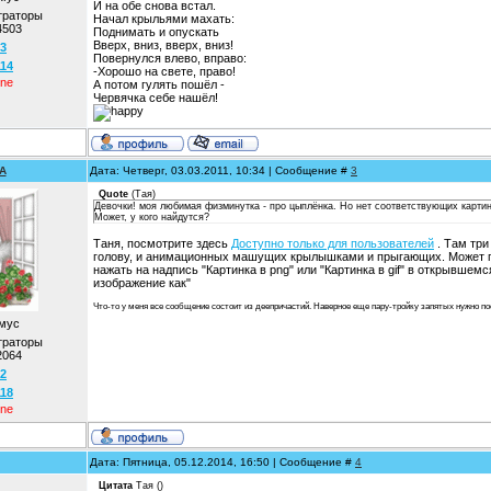
И на обе снова встал.
траторы
Начал крыльями махать:
4503
Поднимать и опускать
Вверх, вниз, вверх, вниз!
3
Повернулся влево, вправо:
114
-Хорошо на свете, право!
ine
А потом гулять пошёл -
Червячка себе нашёл!
A
Дата: Четверг, 03.03.2011, 10:34 | Сообщение #
3
Quote
(
Тая
)
Девочки! моя любимая физминутка - про цыплёнка. Но нет соответствующих картин
Может, у кого найдутся?
Таня, посмотрите здесь
Доступно только для пользователей
. Там тр
голову, и анимационных машущих крылышками и прыгающих. Может п
нажать на надпись "Картинка в png" или "Картинка в gif" в открывше
изображение как"
Что-то у меня все сообщение состоит из деепричастий. Наверное еще пару-тройку запятых нужно пос
мус
траторы
2064
2
118
ine
Дата: Пятница, 05.12.2014, 16:50 | Сообщение #
4
Цитата
Тая
(
)