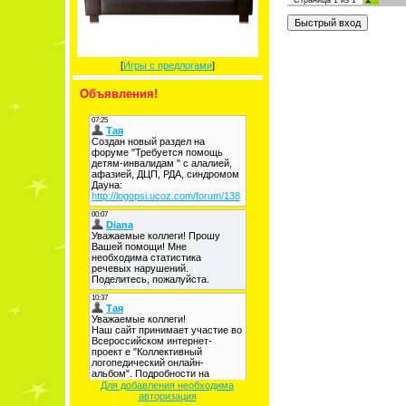
Страница
1
из
1
[
Игры с предлогами
]
Объявления!
Для добавления необходима
авторизация