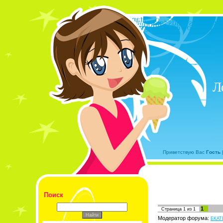
Л
Приветствую Вас
Гость
Поиск
1
Страница
1
из
1
Модератор форума:
EKAT