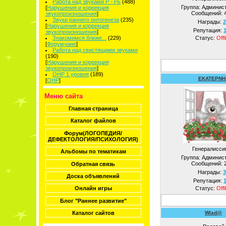
Работа над звуками Р - Рь
(488)
Группа: Админис
[
Нарушения и коррекция
Сообщений:
звукопроизношения
]
Звуки раннего онтогенеза
(235)
Награды:
2
[
Нарушения и коррекция
Репутация:
звукопроизношения
]
Знакомимся ближе...
(229)
Статус:
Offl
[
Форумчане
]
Работа над свистящими звуками
(190)
[
Нарушения и коррекция
звукопроизношения
]
ОНР 1 уровня
(189)
EKATEPNH
[
ОНР
]
Меню сайта
Главная страница
Каталог файлов
Форум(ЛОГОПЕДИЯ/
ДЕФЕКТОЛОГИЯ/ПСИХОЛОГИЯ)
Генералисси
Альбомы по тематикам
Группа: Админис
Сообщений:
Обратная связь
Награды:
3
Доска объявлений
Репутация:
Статус:
Offl
Онлайн игры
Блог "Раннее развитие"
Wlad@
Каталог сайтов