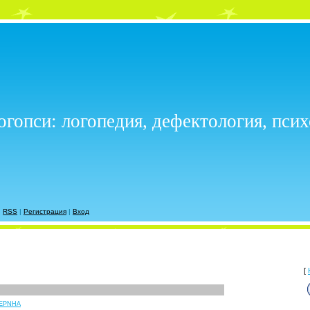
огопси: логопедия, дефектология, пси
|
RSS
|
Регистрация
|
Вход
[
EPNHA