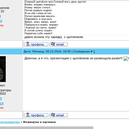
Озорной цыплёнок жил,Головой весь день крутил:
Влево, вправо повернул,
ватели
Ножку левую согнул,
Потом правую поднял
:
10
И на обе снова встал.
0
Начал крыльями махать:
Поднимать и опускать
:
0
Вверх, вниз, вверх, вниз!
Повернулся влево, вправо:
ine
-Хорошо на свете, право!
А потом гулять пошёл -
Червячка себе нашёл!
давно искала эту зарядку с цыпленком.
Дата: Пятница, 05.12.2014, 18:55 | Сообщение #
5
Девочки, а я что, презентацию с цыплёнком не размещала разве!!!
мус
траторы
4503
3
114
ine
зкультминутки
»
Физминутки в картинках