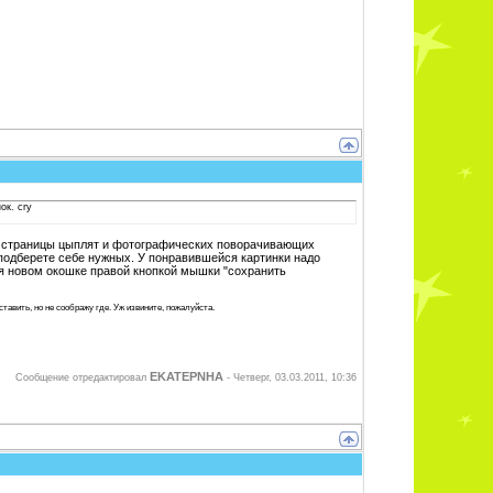
ок. cry
и страницы цыплят и фотографических поворачивающих
одберете себе нужных. У понравившейся картинки надо
мся новом окошке правой кнопкой мышки "сохранить
тавить, но не соображу где. Уж извините, пожалуйста.
EKATEPNHA
Сообщение отредактировал
-
Четверг, 03.03.2011, 10:36