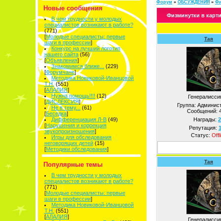
Форум
»
ОБСУЖДЕНИЯ
»
Фи
Новые сообщения
Физминутки в карт
В чем трудности у молодых
специалистов возникают в работе?
(771)
[
Молодые специалисты: первые
Тая
шаги в профессии
]
Конкурс на лучший логотип
нашего сайта
(56)
[
Объявления
]
Знакомимся ближе...
(229)
[
Форумчане
]
Методика Новиковой-Иванцовой
Т.Н.
(551)
[
АЛАЛИЯ
]
Нужна помощь!!!!
(12)
Генералисси
[
ДИСЛЕКСИЯ
]
Группа: Админис
Не в тему...
(61)
Сообщений:
[
Беседка
]
Дифференциация Л-В
(49)
Награды:
2
[
Нарушения и коррекция
Репутация:
звукопроизношения
]
Статус:
Offl
Игры для обследования
неговорящих детей
(15)
[
Методики обследования
]
Тая
Популярные темы
В чем трудности у молодых
специалистов возникают в работе?
(771)
[
Молодые специалисты: первые
шаги в профессии
]
Методика Новиковой-Иванцовой
Т.Н.
(551)
[
АЛАЛИЯ
]
Генералисси