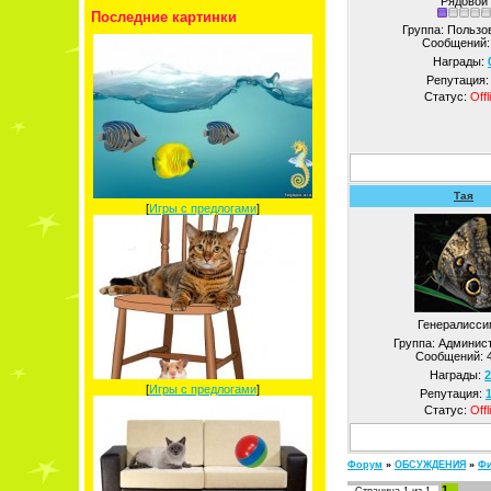
Рядовой
Последние картинки
Группа: Пользо
Сообщений
Награды:
Репутация
Статус:
Offl
Тая
[
Игры с предлогами
]
Генералисси
Группа: Админис
Сообщений:
Награды:
2
[
Игры с предлогами
]
Репутация:
Статус:
Offl
Форум
»
ОБСУЖДЕНИЯ
»
Фи
1