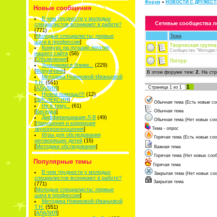
Форум
»
НОВОСТИ С ДРУЖЕС
Новые сообщения
В чем трудности у молодых
Сетевые сообщества л
специалистов возникают в работе?
(771)
[
Молодые специалисты: первые
Тема
шаги в профессии
]
Творческая группа
Конкурс на лучший логотип
Сообщество "Методис
нашего сайта
(56)
[
Объявления
]
Логоур
Знакомимся ближе...
(229)
[
Форумчане
]
В этом форуме тем:
2
. На ст
Методика Новиковой-Иванцовой
Т.Н.
(551)
1
Страница
1
из
1
[
АЛАЛИЯ
]
Нужна помощь!!!!
(12)
[
ДИСЛЕКСИЯ
]
Обычная тема (Есть новые со
Не в тему...
(61)
[
Беседка
]
Обычная тема
Дифференциация Л-В
(49)
Обычная тема (Нет новых со
[
Нарушения и коррекция
звукопроизношения
]
Тема - опрос
Игры для обследования
Горячая тема (Есть новые со
неговорящих детей
(15)
[
Методики обследования
]
Важная тема
Горячая тема (Нет новых соо
Популярные темы
Горячая тема
В чем трудности у молодых
Закрытая тема (Нет новых со
специалистов возникают в работе?
Закрытая тема
(771)
[
Молодые специалисты: первые
шаги в профессии
]
Методика Новиковой-Иванцовой
Т.Н.
(551)
[
АЛАЛИЯ
]