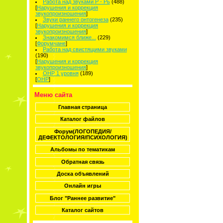
Работа над звуками Р - Рь
(488)
[
Нарушения и коррекция
звукопроизношения
]
Звуки раннего онтогенеза
(235)
[
Нарушения и коррекция
звукопроизношения
]
Знакомимся ближе...
(229)
[
Форумчане
]
Работа над свистящими звуками
(190)
[
Нарушения и коррекция
звукопроизношения
]
ОНР 1 уровня
(189)
[
ОНР
]
Меню сайта
Главная страница
Каталог файлов
Форум(ЛОГОПЕДИЯ/
ДЕФЕКТОЛОГИЯ/ПСИХОЛОГИЯ)
Альбомы по тематикам
Обратная связь
Доска объявлений
Онлайн игры
Блог "Раннее развитие"
Каталог сайтов