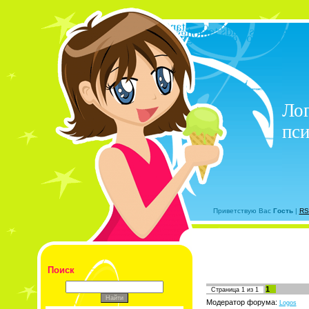
Лог
пси
Приветствую Вас
Гость
|
RS
Поиск
1
Страница
1
из
1
Модератор форума:
Logos