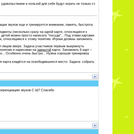
 удовольствием и пользой для себя будут играть не только ст.
зации звуков еще и тренируется внимание, память, быстрота
едметы (несколько сразу на одной карте, относящиеся к
 детей можно просто написать "посуда"... Под этими картами
, относящимся к этому понятию. Игроки должны запомнить
тол лицом вверх. Задача участников первым выкрикнуть
понятию и нарисован на
закрытой
карте. Запомнить 6 карт –
ро... Особенно очень быстро... Нужна хорошая тренировка
я карта кладётся на освободившееся место. Задача: собрать
фференциацию звуков С-Ш? Спасибо