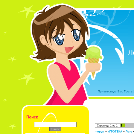
Л
Приветствую Вас
Гость
Поиск
1
Страница
1
из
1
Форум
»
ИГРОТЕКА
»
Лото