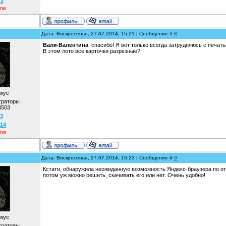
:
2
ine
Дата: Воскресенье, 27.07.2014, 15:21 | Сообщение #
8
Валя-Валентина
, спасибо! Я вот только всегда затрудняюсь с печать
В этом лото все карточки разрезные?
мус
траторы
4503
3
114
ine
Дата: Воскресенье, 27.07.2014, 15:23 | Сообщение #
9
Кстати, обнаружила неожиданную возможность Яндекс-браузера по от
потом уж можно решить, скачивать его или нет. Очень удобно!
мус
траторы