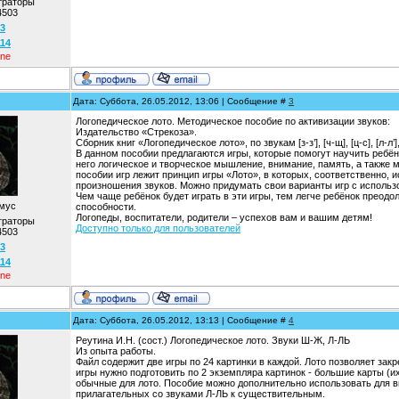
траторы
4503
3
114
ine
Дата: Суббота, 26.05.2012, 13:06 | Сообщение #
3
Логопедическое лото. Методическое пособие по активизации звуков:
Издательство «Стрекоза».
Сборник книг «Логопедическое лото», по звукам [з-з’], [ч-щ], [ц-с], [л-л’], 
В данном пособии предлагаются игры, которые помогут научить ребён
него логическое и творческое мышление, внимание, память, а также
пособии игр лежит принцип игры «Лото», в которых, соответственно, 
произношения звуков. Можно придумать свои варианты игр с использ
Чем чаще ребёнок будет играть в эти игры, тем легче ребёнок преодо
мус
способности.
Логопеды, воспитатели, родители – успехов вам и вашим детям!
траторы
Доступно только для пользователей
4503
3
114
ine
Дата: Суббота, 26.05.2012, 13:13 | Сообщение #
4
Реутина И.Н. (сост.) Логопедическое лото. Звуки Ш-Ж, Л-ЛЬ
Из опыта работы.
Файл содержит две игры по 24 картинки в каждой. Лото позволяет за
игры нужно подготовить по 2 экземпляра картинок - большие карты (их
обычные для лото. Пособие можно дополнительно использовать для в
прилагательных со звуками Л-ЛЬ к существительным.