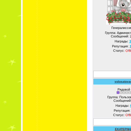
Генералисси
Группа: Админис
Сообщений:
Награды:
3
Репутация:
Статус:
Offl
volosatova
Рядовой
Группа: Пользо
Сообщений
Награды:
Репутация
Статус:
Offl
EKATEPNH