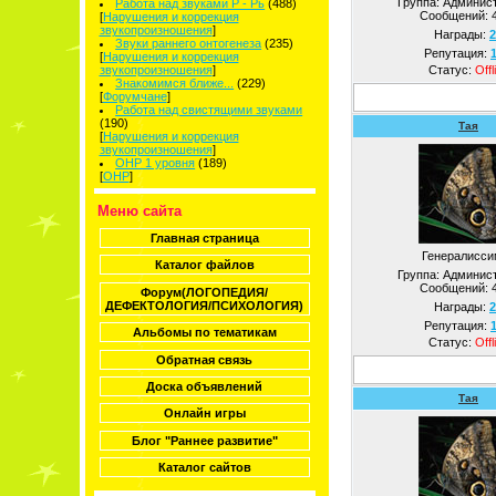
Группа: Админис
Работа над звуками Р - Рь
(488)
Сообщений:
[
Нарушения и коррекция
звукопроизношения
]
Награды:
2
Звуки раннего онтогенеза
(235)
Репутация:
[
Нарушения и коррекция
звукопроизношения
]
Статус:
Offl
Знакомимся ближе...
(229)
[
Форумчане
]
Работа над свистящими звуками
(190)
Тая
[
Нарушения и коррекция
звукопроизношения
]
ОНР 1 уровня
(189)
[
ОНР
]
Меню сайта
Главная страница
Генералисси
Каталог файлов
Группа: Админис
Сообщений:
Форум(ЛОГОПЕДИЯ/
ДЕФЕКТОЛОГИЯ/ПСИХОЛОГИЯ)
Награды:
2
Репутация:
Альбомы по тематикам
Статус:
Offl
Обратная связь
Доска объявлений
Тая
Онлайн игры
Блог "Раннее развитие"
Каталог сайтов