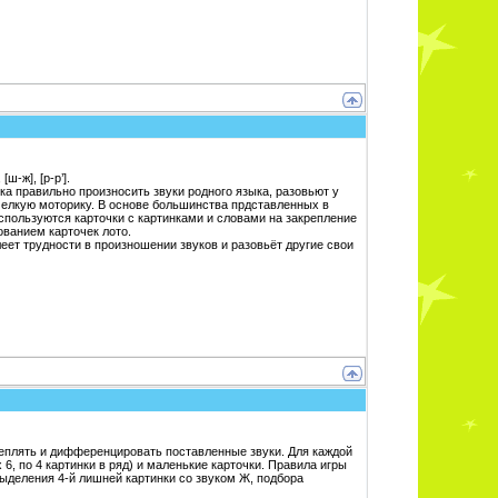
[ш-ж], [р-р’].
ка правильно произносить звуки родного языка, разовьют у
 мелкую моторику. В основе большинства прдставленных в
используются карточки с картинками и словами на закрепление
ованием карточек лото.
леет трудности в произношении звуков и разовьёт другие свои
креплять и дифференцировать поставленные звуки. Для каждой
 6, по 4 картинки в ряд) и маленькие карточки. Правила игры
ыделения 4-й лишней картинки со звуком Ж, подбора