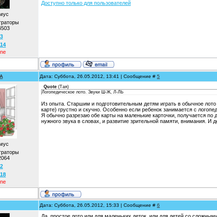
Доступно только для пользователей
мус
траторы
4503
3
114
ine
A
Дата: Суббота, 26.05.2012, 13:41 | Сообщение #
5
Quote
(
Тая
)
Логопедическое лото. Звуки Ш-Ж, Л-ЛЬ
Из опыта. Старшим и подготовительным детям играть в обычное лото (
карте) грустно и скучно. Особенно если ребенок занимается с логоп
Я обычно разрезаю обе карты на маленькие карточки, получается по 
нужного звука в словах, и развитие зрительной памяти, внимания. И 
мус
траторы
2064
2
118
ine
Дата: Суббота, 26.05.2012, 15:33 | Сообщение #
6
Да, простое лото или для маленьких деток, или для детей со сложны