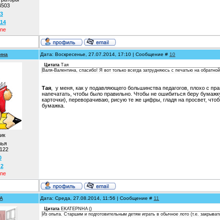
4503
3
114
ine
ина
Дата: Воскресенье, 27.07.2014, 17:10 | Сообщение #
10
Цитата
Тая
Валя-Валентина, спасибо! Я вот только всегда затрудняюсь с печатью на обратной 
Тая
, у меня, как у подавляющего большинства педагогов, плохо с пр
напечатать, чтобы было правильно. Чтобы не ошибиться беру бумажк
карточки), переворачиваю, рисую те же цифры, гладя на просвет, что
бумажка.
ик
зья
122
0
:
2
ine
A
Дата: Среда, 27.08.2014, 11:56 | Сообщение #
11
Цитата
EKATEPNHA
(
)
Из опыта. Старшим и подготовительным детям играть в обычное лото (т.е. закрывать