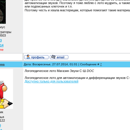
автоматизации звуков. Поэтому я тоже люблю с лото мудрить, а такж
или подписанных клеточек и т.п.
Поэтому честь и хвала мастерицам, которые помогают такие материа
мус
траторы
4503
3
114
ine
ина
Дата: Воскресенье, 27.07.2014, 01:01 | Сообщение #
7
Логопедическое лото Магазин Звуки С-Ш
DOC
Логопедическое лото для автоматизации и дифференциации звуков С-
Доступно только для пользователей
ик
зья
122
0