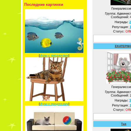
Последние картинки
Генералисси
Группа: Админис
Сообщений:
Награды:
2
Репутация:
Статус:
Offl
EKATEPNH
[
Игры с предлогами
]
Генералисси
Группа: Админис
Сообщений:
Награды:
3
[
Игры с предлогами
]
Репутация:
Статус:
Offl
Тая