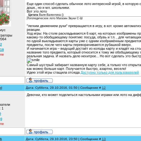
Еще один способ сделать обычное лото интересной игрой, в которую с
дошк., но и мл. школьники.
Вот это лото
Цитата
Валя-Валентина
(
)
Логопедическое лото Магазин Звуки С-Ш
"легким движением руки" превращается в игру, в кот. кроме автомати
реакции.
мус
Ход игры: На столе раскладываются 6 карт, на которых изображены пр
траторы
какому-то обобщающему понятию: посуда, обувь и т.п. , для читающих
2064
по одной выкладываются карты уже с одним изображённым предметом
2
предметы, после чего карты переворачиваются рубашкой вверх.
И начинается игра – ведущий достаёт из колоды карту и кладёт на с
118
название того предмета, который относится к тому же обобщающему 
ine
реальная задача. И назвать дело нехитрое... Но вот сделать это быст
Самый шустрый забирает названную карту себе, а только что открыта
как можно больше карт. Получается быстро, азартно, весело!
Идею этой игры стащила отсюда
Доступно только для пользователей
el
Дата: Суббота, 29.10.2016, 01:50 | Сообщение #
12
Девочки, кто может поделиться настольными играми или лото на ди
ватели
:
1
0
:
0
ine
A
Дата: Суббота, 29.10.2016, 23:50 | Сообщение #
13