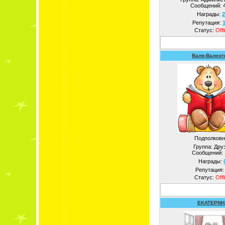
Сообщений:
Награды:
2
Репутация:
Статус:
Offl
Валя-Валент
Подполковн
Группа: Дру
Сообщений:
Награды:
Репутация
Статус:
Offl
EKATEPNH