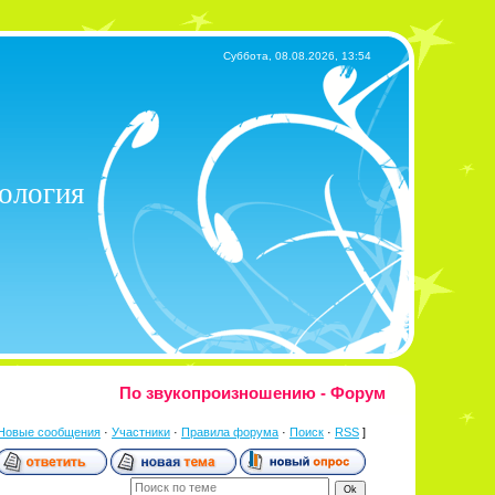
Суббота, 08.08.2026, 13:54
хология
По звукопроизношению - Форум
Новые сообщения
·
Участники
·
Правила форума
·
Поиск
·
RSS
]