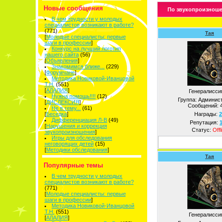
Новые сообщения
По звукопроизнош
В чем трудности у молодых
специалистов возникают в работе?
(771)
Тая
[
Молодые специалисты: первые
шаги в профессии
]
Конкурс на лучший логотип
нашего сайта
(56)
[
Объявления
]
Знакомимся ближе...
(229)
[
Форумчане
]
Методика Новиковой-Иванцовой
Т.Н.
(551)
[
АЛАЛИЯ
]
Генералисси
Нужна помощь!!!!
(12)
Группа: Админис
[
ДИСЛЕКСИЯ
]
Сообщений:
Не в тему...
(61)
[
Беседка
]
Награды:
2
Дифференциация Л-В
(49)
Репутация:
[
Нарушения и коррекция
Статус:
Offl
звукопроизношения
]
Игры для обследования
неговорящих детей
(15)
[
Методики обследования
]
Тая
Популярные темы
В чем трудности у молодых
специалистов возникают в работе?
(771)
[
Молодые специалисты: первые
шаги в профессии
]
Методика Новиковой-Иванцовой
Т.Н.
(551)
Генералисси
[
АЛАЛИЯ
]