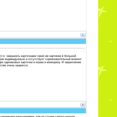
т.е. закрывать карточками такие же картинки в большой
едом индивидуально и отсутствует соревновательный момент.
две одинаковых карточки и играю в меморину. И закрепление
детям очень нравится.
ми речевыми нарушениями, или на стадии самого начала