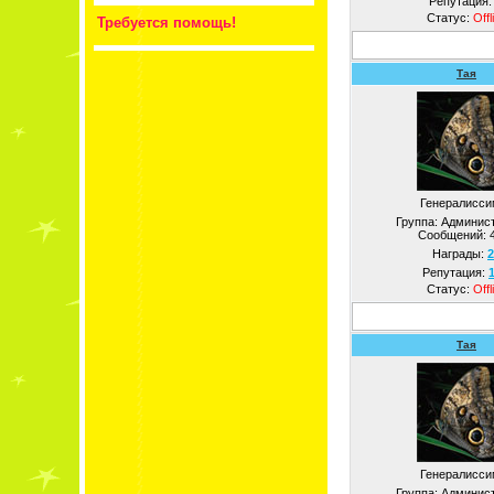
Репутация
Статус:
Offl
Требуется помощь!
Тая
Генералисси
Группа: Админис
Сообщений:
Награды:
2
Репутация:
Статус:
Offl
Тая
Генералисси
Группа: Админис