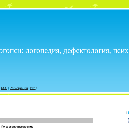
огопси: логопедия, дефектология, пси
|
RSS
|
Регистрация
|
Вход
[
»
По звукопроизношению