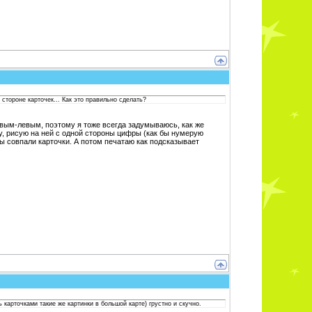
стороне карточек... Как это правильно сделать?
авым-левым, поэтому я тоже всегда задумываюсь, как же
у, рисую на ней с одной стороны цифры (как бы нумерую
бы совпали карточки. А потом печатаю как подсказывает
 карточками такие же картинки в большой карте) грустно и скучно.