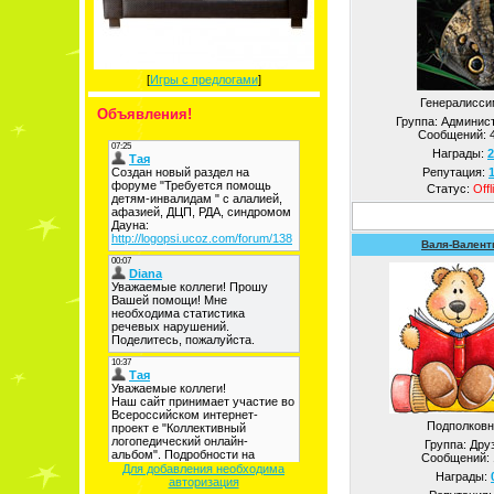
[
Игры с предлогами
]
Генералисси
Объявления!
Группа: Админис
Сообщений:
Награды:
2
Репутация:
Статус:
Offl
Валя-Валент
Подполковн
Группа: Дру
Сообщений:
Для добавления необходима
Награды:
авторизация