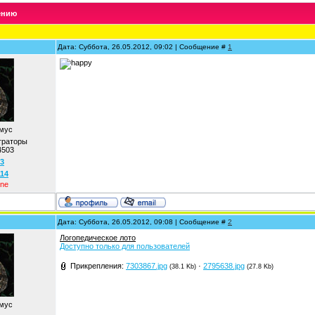
ению
Дата: Суббота, 26.05.2012, 09:02 | Сообщение #
1
мус
траторы
4503
3
114
ine
Дата: Суббота, 26.05.2012, 09:08 | Сообщение #
2
Логопедическое лото
Доступно только для пользователей
Прикрепления:
7303867.jpg
·
2795638.jpg
(38.1 Kb)
(27.8 Kb)
мус