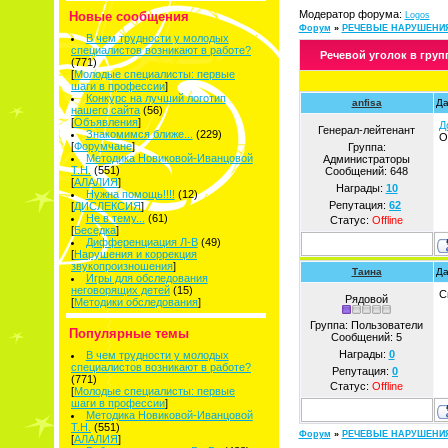
Модератор форума:
Новые сообщения
Logos
Форум
»
РЕЧЕВЫЕ НАРУШЕНИ
В чем трудности у молодых
специалистов возникают в работе?
Речевой уголок в груп
(771)
[
Молодые специалисты: первые
шаги в профессии
]
Конкурс на лучший логотип
anfisa
Да
нашего сайта
(56)
[
Объявления
]
Д
Генерал-лейтенант
Знакомимся ближе...
(229)
О
[
Форумчане
]
Группа:
Методика Новиковой-Иванцовой
Администраторы
Т.Н.
(551)
Сообщений:
648
[
АЛАЛИЯ
]
Награды:
10
Нужна помощь!!!!
(12)
Репутация:
62
[
ДИСЛЕКСИЯ
]
Не в тему...
(61)
Статус:
Offline
[
Беседка
]
Дифференциация Л-В
(49)
[
Нарушения и коррекция
звукопроизношения
]
Таина
Да
Игры для обследования
неговорящих детей
(15)
С
Рядовой
[
Методики обследования
]
Группа: Пользователи
Популярные темы
Сообщений:
5
Награды:
0
В чем трудности у молодых
специалистов возникают в работе?
Репутация:
0
(771)
Статус:
Offline
[
Молодые специалисты: первые
шаги в профессии
]
Методика Новиковой-Иванцовой
Т.Н.
(551)
Форум
»
РЕЧЕВЫЕ НАРУШЕНИ
[
АЛАЛИЯ
]