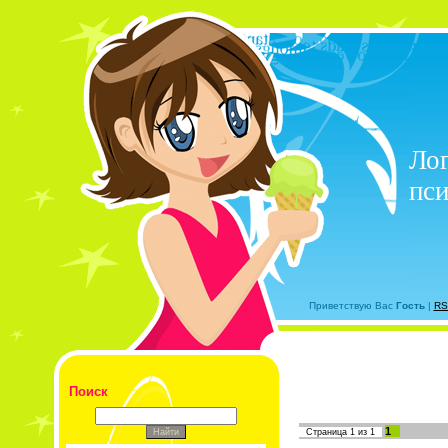
Лог
пси
Приветствую Вас
Гость
|
RS
Поиск
1
Страница
1
из
1