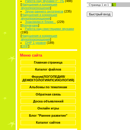
Работа над звуками Р - Рь
(488)
[
Нарушения и коррекция
1
Страница
1
из
1
звукопроизношения
]
Звуки раннего онтогенеза
(235)
[
Нарушения и коррекция
звукопроизношения
]
Знакомимся ближе...
(229)
[
Форумчане
]
Работа над свистящими звуками
(190)
[
Нарушения и коррекция
звукопроизношения
]
ОНР 1 уровня
(189)
[
ОНР
]
Меню сайта
Главная страница
Каталог файлов
Форум(ЛОГОПЕДИЯ/
ДЕФЕКТОЛОГИЯ/ПСИХОЛОГИЯ)
Альбомы по тематикам
Обратная связь
Доска объявлений
Онлайн игры
Блог "Раннее развитие"
Каталог сайтов