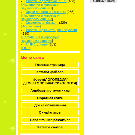
Работа над звуками Р - Рь
(488)
[
Нарушения и коррекция
звукопроизношения
]
Звуки раннего онтогенеза
(235)
[
Нарушения и коррекция
звукопроизношения
]
Знакомимся ближе...
(229)
[
Форумчане
]
Работа над свистящими звуками
(190)
[
Нарушения и коррекция
звукопроизношения
]
ОНР 1 уровня
(189)
[
ОНР
]
Меню сайта
Главная страница
Каталог файлов
Форум(ЛОГОПЕДИЯ/
ДЕФЕКТОЛОГИЯ/ПСИХОЛОГИЯ)
Альбомы по тематикам
Обратная связь
Доска объявлений
Онлайн игры
Блог "Раннее развитие"
Каталог сайтов