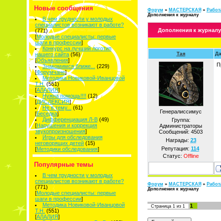
Новые сообщения
Форум
»
МАСТЕРСКАЯ
»
Работ
Дополнения к журналу
В чем трудности у молодых
специалистов возникают в работе?
Дополнения к журналу
(771)
[
Молодые специалисты: первые
шаги в профессии
]
Конкурс на лучший логотип
Тая
Да
нашего сайта
(56)
[
Объявления
]
П
Знакомимся ближе...
(229)
[
Форумчане
]
Методика Новиковой-Иванцовой
Т.Н.
(551)
[
АЛАЛИЯ
]
Нужна помощь!!!!
(12)
[
ДИСЛЕКСИЯ
]
Не в тему...
(61)
Генералиссимус
[
Беседка
]
Дифференциация Л-В
(49)
Группа:
[
Нарушения и коррекция
Администраторы
звукопроизношения
]
Сообщений:
4503
Игры для обследования
Награды:
23
неговорящих детей
(15)
Репутация:
114
[
Методики обследования
]
Статус:
Offline
Популярные темы
В чем трудности у молодых
специалистов возникают в работе?
Форум
»
МАСТЕРСКАЯ
»
Работ
(771)
Дополнения к журналу
[
Молодые специалисты: первые
шаги в профессии
]
Методика Новиковой-Иванцовой
1
Страница
1
из
1
Т.Н.
(551)
[
АЛАЛИЯ
]