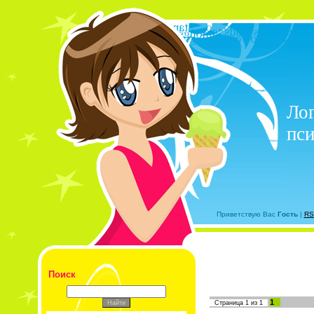
Лог
пси
Приветствую Вас
Гость
|
RS
Поиск
1
Страница
1
из
1