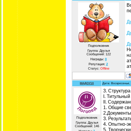
В
п
Д
Д
Д
Подполковник
Н
Группа: Друзья
Сообщений:
122
н
Награды:
0
а
Репутация:
2
ат
Статус:
Offline
МАДОУ10
Дата: Воскресенье,
3. Структур
I. Титульный
II. Содержа
1. Общие св
2.Документ
Подполковник
3. Результа
Группа: Друзья
4. Опытно-э
Сообщений:
146
5. Творческ