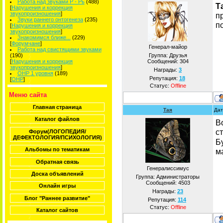
Работа над звуками Р - Рь
(488)
Т
[
Нарушения и коррекция
звукопроизношения
]
п
Звуки раннего онтогенеза
(235)
п
[
Нарушения и коррекция
звукопроизношения
]
Знакомимся ближе...
(229)
[
Форумчане
]
Генерал-майор
Работа над свистящими звуками
(190)
Группа: Друзья
[
Нарушения и коррекция
Сообщений:
304
звукопроизношения
]
Награды:
3
ОНР 1 уровня
(189)
Репутация:
18
[
ОНР
]
Статус:
Offline
Меню сайта
Главная страница
Тая
Дат
Каталог файлов
Во
с
Форум(ЛОГОПЕДИЯ/
ДЕФЕКТОЛОГИЯ/ПСИХОЛОГИЯ)
Б
Альбомы по тематикам
м
Обратная связь
Генералиссимус
Доска объявлений
Группа: Администраторы
Сообщений:
4503
Онлайн игры
Награды:
23
Блог "Раннее развитие"
Репутация:
114
Статус:
Offline
Каталог сайтов