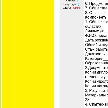
Награды:
1
6. Предметн
Репутация:
5
7. Обществе
Статус:
Offline
8. Отзывы о
Компоненты,
1. Общие св
областях)
Личные данн
Ф.И.О. пед
Дата рожде
Общий и пе
Стаж работ
Должность_
Категория_
Образовани
2.Документ
Копии дипло
степени и уч
Копии удост
Копии награ
3. Результат
Материалы с
28
4. Опытно-э