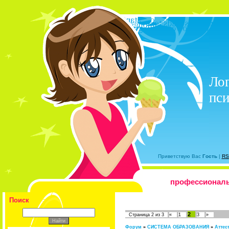
Лог
пси
Приветствую Вас
Гость
|
RS
профессиональн
Поиск
2
Страница
2
из
3
«
1
3
»
Форум
»
СИСТЕМА ОБРАЗОВАНИЯ
»
Аттес