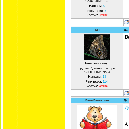
Сообщений:
122
Награды:
0
Репутация:
2
Статус:
Offline
Тая
Дат
В
Генералиссимус
Группа: Администраторы
Сообщений:
4503
Награды:
23
Репутация:
114
Статус:
Offline
Валя-Валентина
Дат
Д
А