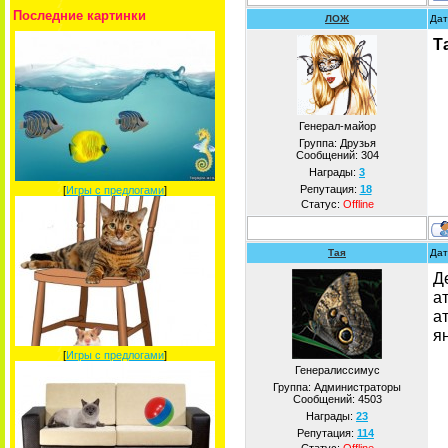
Последние картинки
ЛОЖ
Дат
Т
Генерал-майор
Группа: Друзья
Сообщений:
304
Награды:
3
Репутация:
18
[
Игры с предлогами
]
Статус:
Offline
Тая
Дат
Д
а
а
ян
[
Игры с предлогами
]
Генералиссимус
Группа: Администраторы
Сообщений:
4503
Награды:
23
Репутация:
114