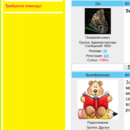
Тая
Дат
Требуется помощь!
S
Генералиссимус
Группа: Администраторы
Сообщений:
4503
Награды:
23
Репутация:
114
Статус:
Offline
Валя-Валентина
Дат
З
м
м
с
в
р
Подполковник
Группа: Друзья