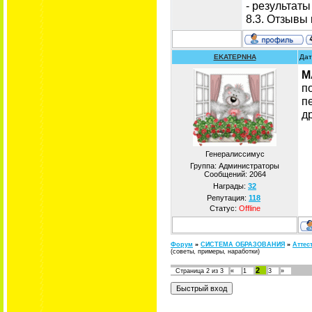
- результаты
8.3. Отзывы 
EKATEPNHA
Дат
М
п
п
д
Генералиссимус
Группа: Администраторы
Сообщений:
2064
Награды:
32
Репутация:
118
Статус:
Offline
Форум
»
СИСТЕМА ОБРАЗОВАНИЯ
»
Аттес
(советы, примеры, наработки)
2
Страница
2
из
3
«
1
3
»