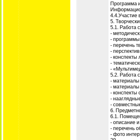
Программа 
Информацион
4.4.Участие
5. Творческ
5.1. Работа 
- методичес
- программы
- перечень т
- перспекти
- конспекты
- тематическ
- «Мультиме
5.2. Работа 
- материалы
- материалы
- конспекты
- нааглядны
- совместны
6. Предметн
6.1. Помеще
- описание 
- перечень 
- фото инте