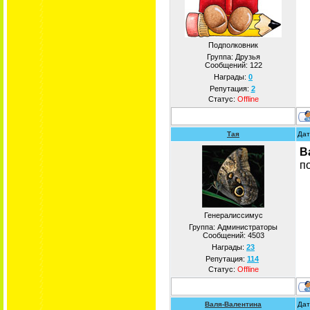
Подполковник
Группа: Друзья
Сообщений:
122
Награды:
0
Репутация:
2
Статус:
Offline
Тая
Дат
В
п
Генералиссимус
Группа: Администраторы
Сообщений:
4503
Награды:
23
Репутация:
114
Статус:
Offline
Валя-Валентина
Дат