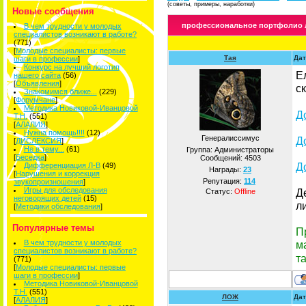
(советы, примеры, наработки)
Новые сообщения
профессиональное портфолио л
В чем трудности у молодых
специалистов возникают в работе?
(771)
[
Молодые специалисты: первые
Тая
Дат
шаги в профессии
]
Конкурс на лучший логотип
Е
нашего сайта
(56)
[
Объявления
]
с
Знакомимся ближе...
(229)
[
Форумчане
]
Методика Новиковой-Иванцовой
Д
Т.Н.
(551)
[
АЛАЛИЯ
]
Нужна помощь!!!!
(12)
Генералиссимус
Д
[
ДИСЛЕКСИЯ
]
Не в тему...
(61)
Группа: Администраторы
[
Беседка
]
Сообщений:
4503
Д
Дифференциация Л-В
(49)
Награды:
23
[
Нарушения и коррекция
Репутация:
114
звукопроизношения
]
Игры для обследования
Д
Статус:
Offline
неговорящих детей
(15)
л
[
Методики обследования
]
Популярные темы
П
В чем трудности у молодых
м
специалистов возникают в работе?
т
(771)
[
Молодые специалисты: первые
шаги в профессии
]
Методика Новиковой-Иванцовой
Т.Н.
(551)
ЛОЖ
Дат
[
АЛАЛИЯ
]