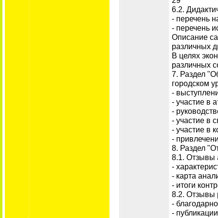
29
6.2. Дидакт
- перечень 
- перечень 
Описание са
различных д
В целях эко
различных с
7. Раздел "
городском у
- выступлен
- участие в 
- руководст
- участие в
- участие в 
- привлечени
8. Раздел "О
8.1. Отзывы
- характерис
- карта анал
- итоги конт
8.2. Отзывы
- благодарно
- публикаци