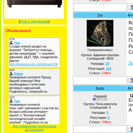
Статус:
Offline
Тая
Дат
[
Игры с предлогами
]
К
п
Объявления!
П
П
Р
Генералиссимус
С
Группа: Администраторы
Сообщений:
4503
Д
Награды:
23
Репутация:
114
Статус:
Offline
Sunty
Дат
Ц
Рядовой
Е
Группа: Пользователи
эл
Сообщений:
5
А
Награды:
0
Репутация:
0
Статус:
Offline
Для добавления необходима
авторизация