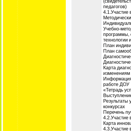
(свидетельс
педагогов)
4.1.Участие
Методически
Индивидуаль
Учебно-мето
программы, 
технологии и
План индиви
План самооб
Диагностиче
Диагностиче
Карта диагн
изменениям 
Информация 
работе ДОУ
«Тетрадь ус
Выступление
Результаты 
конкурсах
Перечень пу
4.2.Участие
Карта иннов
4.3.Участие