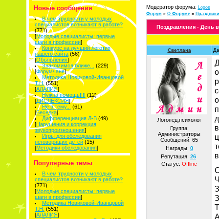
Модератор форума:
Новые сообщения
Logos
Форум
»
О Форуме
»
Праздник
В чем трудности у молодых
специалистов возникают в работе?
Поздравления - День 
(771)
[
Молодые специалисты: первые
шаги в профессии
]
Конкурс на лучший логотип
Cветлана
Да
нашего сайта
(56)
[
Объявления
]
Д
Знакомимся ближе...
(229)
о
[
Форумчане
]
Методика Новиковой-Иванцовой
р
Т.Н.
(551)
[
АЛАЛИЯ
]
с
Нужна помощь!!!!
(12)
о
[
ДИСЛЕКСИЯ
]
Не в тему...
(61)
п
[
Беседка
]
д
Дифференциация Л-В
(49)
Логопед,психолог
[
Нарушения и коррекция
в
Группа:
звукопроизношения
]
Администраторы
ц
Игры для обследования
Сообщений:
65
неговорящих детей
(15)
т
[
Методики обследования
]
Награды:
0
в
Репутация:
26
Популярные темы
Статус:
Offline
С
В чем трудности у молодых
Ч
специалистов возникают в работе?
(771)
З
[
Молодые специалисты: первые
З
шаги в профессии
]
Методика Новиковой-Иванцовой
Т
Т.Н.
(551)
[
АЛАЛИЯ
]
А