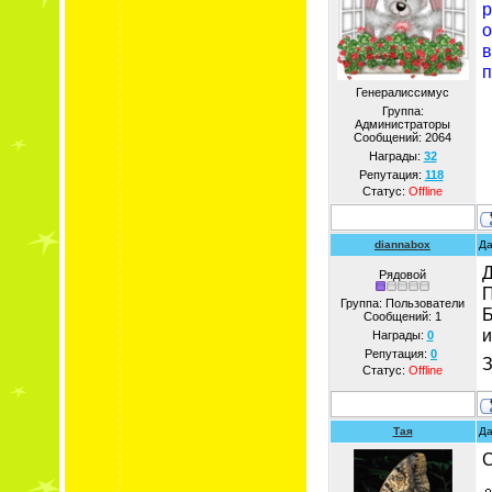
р
о
в
п
Генералиссимус
Группа:
Администраторы
Сообщений:
2064
Награды:
32
Репутация:
118
Статус:
Offline
diannabox
Да
Д
Рядовой
П
Группа: Пользователи
Б
Сообщений:
1
и
Награды:
0
Репутация:
0
З
Статус:
Offline
Тая
Да
С