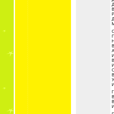
Д
В
Р
Д
М
С
П
Н
В
А
И
В
И
С
В
У
И
Г
В
В
И
П