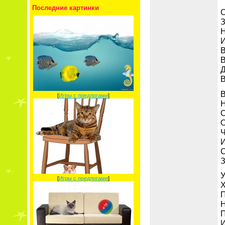
Последние картинки
С
З
Н
И
В
В
Д
В
В
[
Игры с предлогами
]
Н
О
О
Ч
И
С
З
У
[
Игры с предлогами
]
Х
П
Н
П
И