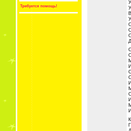
У
Требуется помощь!
У
В
У
О
О
О
Д
С
С
М
И
С
С
И
М
С
И
М
И
К
Г
Д