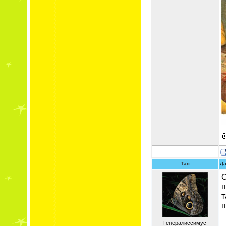
Тая
Да
О
п
т
п
Генералиссимус