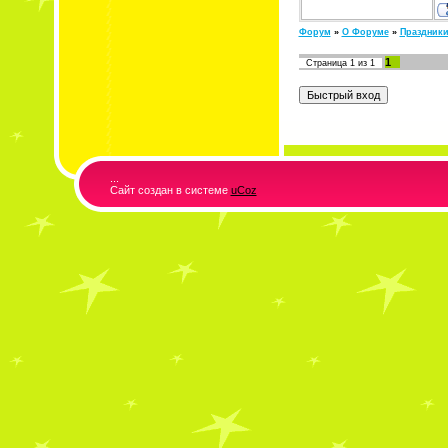
Форум
»
О Форуме
»
Праздник
1
Страница
1
из
1
...
Сайт создан в системе
uCoz