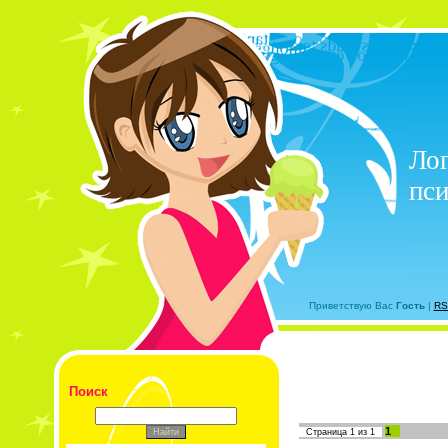
Лог
пси
Приветствую Вас
Гость
|
RS
Поиск
1
Страница
1
из
1