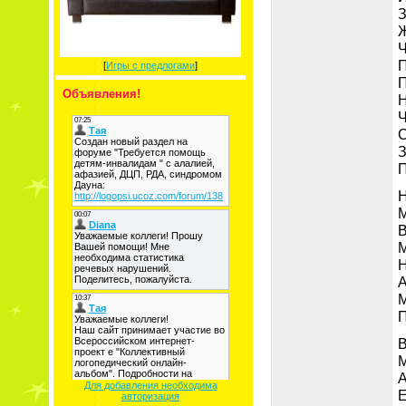
З
Ж
Ч
П
[
Игры с предлогами
]
П
Объявления!
Н
Ч
С
З
П
Н
М
В
М
Н
А
М
П
В
М
А
Для добавления необходима
Е
авторизация