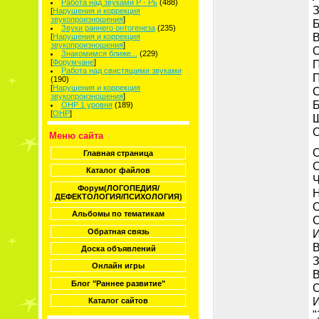
Работа над звуками Р - Рь
(488)
З
[
Нарушения и коррекция
звукопроизношения
]
Б
Звуки раннего онтогенеза
(235)
В
[
Нарушения и коррекция
звукопроизношения
]
О
Знакомимся ближе...
(229)
П
[
Форумчане
]
Работа над свистящими звуками
П
(190)
[
Нарушения и коррекция
С
звукопроизношения
]
Б
ОНР 1 уровня
(189)
[
ОНР
]
Ш
О
Меню сайта
О
Главная страница
С
Каталог файлов
Ч
Форум(ЛОГОПЕДИЯ/
Н
ДЕФЕКТОЛОГИЯ/ПСИХОЛОГИЯ)
О
Альбомы по тематикам
С
Обратная связь
И
В
Доска объявлений
З
Онлайн игры
В
Блог "Раннее развитие"
С
И
Каталог сайтов
"