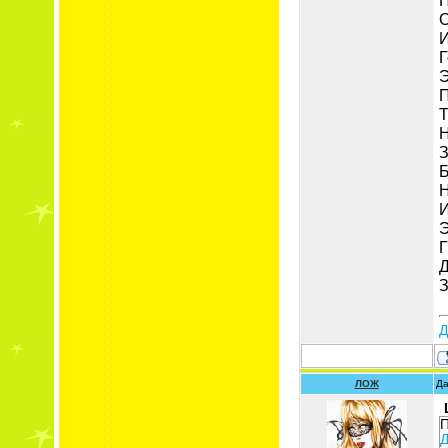
О
И
Г
Э
П
Т
Н
З
Б
Н
И
Э
Г
Д
З
Д
ЛОЖ
Да
П
Д