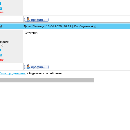
0
:
0
ine
04
Дата: Пятница, 10.04.2020, 20:19 | Сообщение #
4
Отлично
ватели
:
6
0
:
0
ine
бота с родителями
»
Родительское собрание