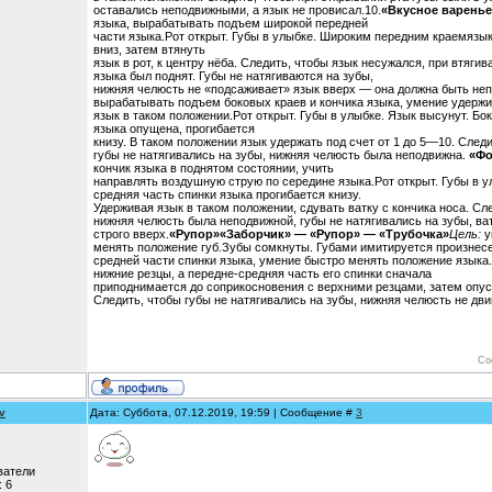
оставались неподвижными, а язык не провисал.10.
«Вкусное варенье
языка, вырабатывать подъем широкой передней
части языка.Рот открыт. Губы в улыбке. Широким передним краемязы
вниз, затем втянуть
язык в рот, к центру нёба. Следить, чтобы язык несужался, при втяги
языка был поднят. Губы не натягиваются на зубы,
нижняя челюсть не «подсаживает» язык вверх — она должна быть не
вырабатывать подъем боковых краев и кончика языка, умение удерж
язык в таком поло­жении.Рот открыт. Губы в улыбке. Язык высунут. Бо
языка опущена, прогибается
книзу. В таком положении язык удержать под счет от 1 до 5—10. След
губы не натягивались на зубы, нижняя челюсть была неподвижна.
«Фо
кончик языка в поднятом состоянии, учить
направлять воздушную струю по середине языка.Рот открыт. Губы в у
средняя часть спинки языка прогиба­ется книзу.
Удерживая язык в таком положении, сдувать ватку с кончика носа. Сл
нижняя челюсть была непо­движной, губы не натягивались на зубы, ва
строго вверх.
«Рупор»
«Заборчик» — «Рупор» — «Трубочка»
Цель:
у
менять положение губ.Зубы сомкнуты. Губами имитируется произнес
средней части спинки язы­ка, умение быстро менять положение языка.
нижние резцы, а передне-средняя часть его спинки сначала
приподнимается до соприкосновения с верхними резцами, затем опус
Следить, чтобы губы не натягивались на зубы, ниж­няя челюсть не дв
Со
v
Дата: Суббота, 07.12.2019, 19:59 | Сообщение #
3
ватели
:
6