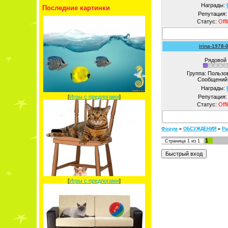
Награды:
Последние картинки
Репутация
Статус:
Offl
irina-1978-
Рядовой
Группа: Пользо
Сообщений
Награды:
[
Игры с предлогами
]
Репутация
Статус:
Offl
Форум
»
ОБСУЖДЕНИЯ
»
Ра
1
Страница
1
из
1
[
Игры с предлогами
]