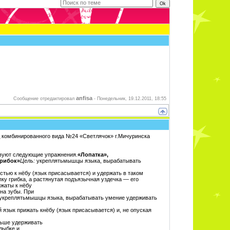
anfisa
Сообщение отредактировал
-
Понедельник, 19.12.2011, 18:55
 комбинированного вида №24 «Светлячок» г.Мичуринска
вуют следующие упражнения.
«Лопатка»,
рибок»
Цель:
укреплятьмышцы языка, вырабатывать
стью к нёбу (язык присасывается) и удержать в таком
у грибка, а растянутая подъязычная уздечка — его
­жаты к нёбу
 на зубы. При
укреплятьмышцы языка, вырабатывать умение удержи­вать
 язык прижать кнёбу (язык присасывается) и, не опуская
льше удерживать
лыбке и