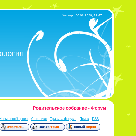
Четверг, 06.08.2026, 12:47
хология
Родительское собрание - Форум
Новые сообщения
·
Участники
·
Правила форума
·
Поиск
·
RSS
]