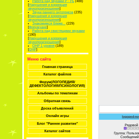
Работа над звуками Р - Рь
(488)
[
Нарушения и коррекция
звукопроизношения
]
Звуки раннего онтогенеза
(235)
[
Нарушения и коррекция
звукопроизношения
]
Знакомимся ближе...
(229)
[
Форумчане
]
Работа над свистящими звуками
(190)
[
Нарушения и коррекция
звукопроизношения
]
ОНР 1 уровня
(189)
[
ОНР
]
Меню сайта
Главная страница
Каталог файлов
Форум(ЛОГОПЕДИЯ/
ДЕФЕКТОЛОГИЯ/ПСИХОЛОГИЯ)
Альбомы по тематикам
Обратная связь
Доска объявлений
Онлайн игры
logoped-no
Блог "Раннее развитие"
Рядовой
Каталог сайтов
Группа: Пользо
Сообщений