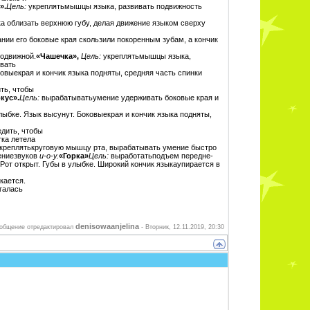
».
Цель:
укреплятьмышцы языка, развивать подвижность
ка облизать верхнюю губу, делая движение языком сверху
вании его боковые края скользили покорен­ным зубам, а кончик
подвижной.
«Чашечка»,
Цель:
укреплятьмышцы языка,
ивать
ковыекрая и кончик языка подняты, средняя часть спинки
ить, чтобы
кус».
Цель:
вырабатыватьумение удерживать боковые края и
лыбке. Язык высунут. Боковыекрая и кончик языка подняты,
едить, чтобы
тка летела
креплятькруговую мышцу рта, вырабатывать умение быстро
ениезвуков
и-о-у.
«Горка»
Цель:
выработатьподъем передне-
Рот открыт. Губы в улыбке. Широкий кончик языкаупирается в
кается.
игалась
denisowaanjelina
общение отредактировал
-
Вторник, 12.11.2019, 20:30