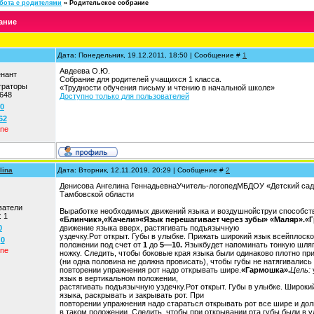
бота с родителями
»
Родительское собрание
ание
Дата: Понедельник, 19.12.2011, 18:50 | Сообщение #
1
Авдеева О.Ю.
енант
Собрание для родителей учащихся 1 класса.
траторы
«Трудности обучения письму и чтению в начальной школе»
648
Доступно только для пользователей
0
62
ine
lina
Дата: Вторник, 12.11.2019, 20:29 | Сообщение #
2
Денисова Ангелина ГеннадьевнаУчитель-логопедМБДОУ «Детский сад
Тамбовской области
ватели
Выработке необходимых движений языка и воздушнойструи способст
:
1
«Блинчик»,
«Качели»
«Язык перешагивает через зубы» «Маляр».
«Г
0
движение языка вверх, растягивать подъязычную
уздечку.Рот открыт. Губы в улыбке. Прижать широкий язык всейплоско
:
0
положении под счет от
1
до
5—10.
Языкбудет напоминать тонкую шляпк
ine
ножку. Следить, чтобы боковые края языка были одинаково плотно при
(ни одна половина не должна провисать), чтобы губы не натягивались
повторении упражнения рот надо открывать шире.
«Гармошка».
Цель:
язык в вертикальном положении,
растягивать подъязычную уздечку.Рот открыт. Губы в улыбке. Широкий
языка, раскрывать и закры­вать рот. При
повторении упражнения надо стараться открывать рот все шире и до
в таком положении. Следить, чтобы при открывании рта губы были в у