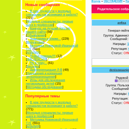
Форум
»
ОБСУЖДЕНИЯ
»
Ра
Новые сообщения
Родительское собр
В чем трудности у молодых
специалистов возникают в работе?
(771)
[
Молодые специалисты: первые
anfisa
шаги в профессии
]
Конкурс на лучший логотип
Генерал-лейт
нашего сайта
(56)
[
Объявления
]
Группа: Админис
Знакомимся ближе...
(229)
Сообщений:
[
Форумчане
]
Награды:
1
Методика Новиковой-Иванцовой
Репутация:
Т.Н.
(551)
[
АЛАЛИЯ
]
Статус:
Offl
Нужна помощь!!!!
(12)
[
ДИСЛЕКСИЯ
]
Не в тему...
(61)
[
Беседка
]
Дифференциация Л-В
(49)
denisowaanje
[
Нарушения и коррекция
звукопроизношения
]
Рядовой
Игры для обследования
неговорящих детей
(15)
Группа: Пользо
[
Методики обследования
]
Сообщений
Награды:
Популярные темы
Репутация
В чем трудности у молодых
Статус:
Offl
специалистов возникают в работе?
(771)
[
Молодые специалисты: первые
шаги в профессии
]
Методика Новиковой-Иванцовой
Т.Н.
(551)
[
АЛАЛИЯ
]