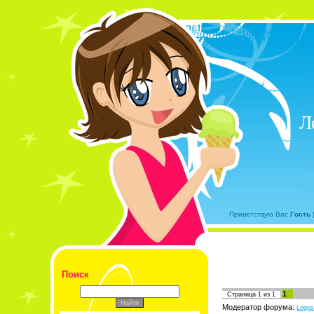
Л
Приветствую Вас
Гость
Поиск
1
Страница
1
из
1
Модератор форума:
Logos