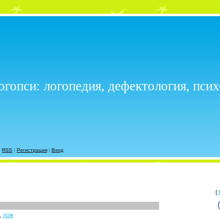
огопси: логопедия, дефектология, пси
|
RSS
|
Регистрация
|
Вход
[
,
ЛОЖ