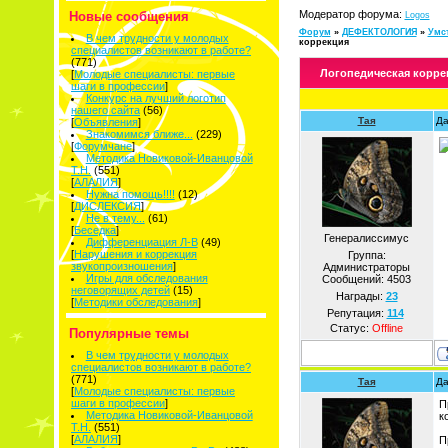
Модератор форума:
Новые сообщения
Logos
Форум
»
ДЕФЕКТОЛОГИЯ
»
Умст
В чем трудности у молодых
коррекция
специалистов возникают в работе?
(771)
Логопедическая корре
[
Молодые специалисты: первые
шаги в профессии
]
Конкурс на лучший логотип
нашего сайта
(56)
Тая
Да
[
Объявления
]
Знакомимся ближе...
(229)
[
Форумчане
]
Методика Новиковой-Иванцовой
Т.Н.
(551)
[
АЛАЛИЯ
]
Нужна помощь!!!!
(12)
[
ДИСЛЕКСИЯ
]
Не в тему...
(61)
[
Беседка
]
Генералиссимус
Дифференциация Л-В
(49)
[
Нарушения и коррекция
Группа:
звукопроизношения
]
Администраторы
Игры для обследования
Сообщений:
4503
неговорящих детей
(15)
Награды:
23
[
Методики обследования
]
Репутация:
114
Статус:
Offline
Популярные темы
В чем трудности у молодых
специалистов возникают в работе?
(771)
Тая
Да
[
Молодые специалисты: первые
шаги в профессии
]
П
Методика Новиковой-Иванцовой
к
Т.Н.
(551)
[
АЛАЛИЯ
]
П