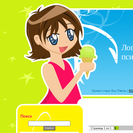
Лог
пси
Приветствую Вас
Гость
|
RS
Поиск
1
Страница
1
из
1