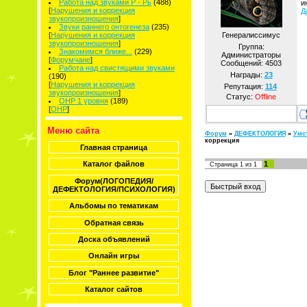
Работа над звуками Р - Рь
(488)
и
[
Нарушения и коррекция
Д
звукопроизношения
]
Звуки раннего онтогенеза
(235)
[
Нарушения и коррекция
Генералиссимус
звукопроизношения
]
Группа:
Знакомимся ближе...
(229)
Администраторы
[
Форумчане
]
Сообщений:
4503
Работа над свистящими звуками
Награды:
23
(190)
[
Нарушения и коррекция
Репутация:
114
звукопроизношения
]
Статус:
Offline
ОНР 1 уровня
(189)
[
ОНР
]
Меню сайта
Форум
»
ДЕФЕКТОЛОГИЯ
»
Умст
коррекция
Главная страница
1
Каталог файлов
Страница
1
из
1
Форум(ЛОГОПЕДИЯ/
ДЕФЕКТОЛОГИЯ/ПСИХОЛОГИЯ)
Альбомы по тематикам
Обратная связь
Доска объявлений
Онлайн игры
Блог "Раннее развитие"
Каталог сайтов