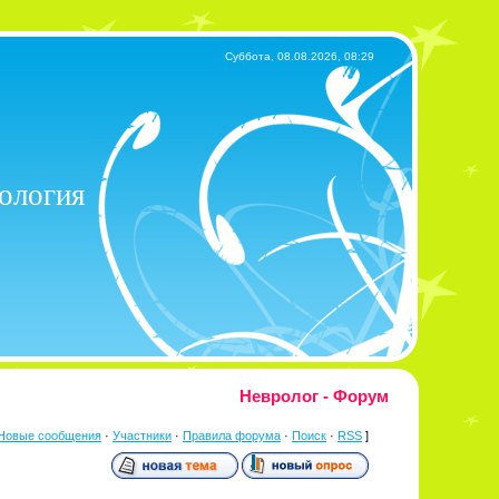
Суббота, 08.08.2026, 08:29
хология
Невролог - Форум
Новые сообщения
·
Участники
·
Правила форума
·
Поиск
·
RSS
]