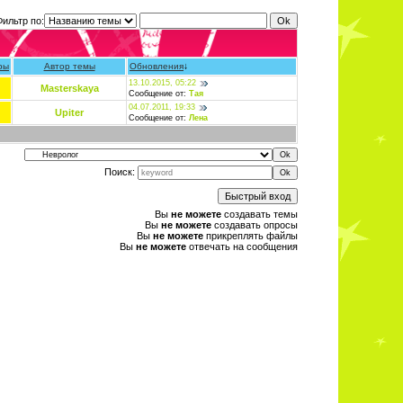
Фильтр по:
ры
Автор темы
Обновления
↓
13.10.2015, 05:22
Masterskaya
Сообщение от:
Тая
04.07.2011, 19:33
Upiter
Сообщение от:
Лена
Поиск:
Вы
не можете
создавать темы
Вы
не можете
создавать опросы
Вы
не можете
прикреплять файлы
Вы
не можете
отвечать на сообщения