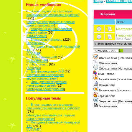
Форум
»
КАБИНЕТ СПЕЦИА
Новые сообщения
В чем трудности у молодых
Невролог
специалистов возникают в работе?
(771)
[
Молодые специалисты: первые
Тема
шаги в профессии
]
Конкурс на лучший логотип
Мастерска
нашего сайта
(56)
Неврологи
[
Объявления
]
Здесь будут
Знакомимся ближе...
(229)
[
Форумчане
]
В этом форуме тем:
2
. Н
Методика Новиковой-Иванцовой
Т.Н.
(551)
1
Страница
1
из
1
[
АЛАЛИЯ
]
Нужна помощь!!!!
(12)
Обычная тема (Есть новы
[
ДИСЛЕКСИЯ
]
Обычная тема
Не в тему...
(61)
[
Беседка
]
Обычная тема (Нет новых
Дифференциация Л-В
(49)
Тема - опрос
[
Нарушения и коррекция
звукопроизношения
]
Горячая тема (Есть новы
Игры для обследования
неговорящих детей
(15)
Важная тема
[
Методики обследования
]
Горячая тема (Нет новых
Горячая тема
Популярные темы
Закрытая тема (Нет новы
В чем трудности у молодых
Закрытая тема
специалистов возникают в работе?
(771)
[
Молодые специалисты: первые
шаги в профессии
]
Методика Новиковой-Иванцовой
Т.Н.
(551)
[
АЛАЛИЯ
]