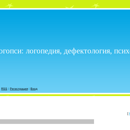
огопси: логопедия, дефектология, пси
|
RSS
|
Регистрация
|
Вход
[