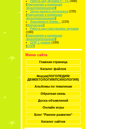
Работа над звуками Р - Рь
(488)
[
Нарушения и коррекция
звукопроизношения
]
Звуки раннего онтогенеза
(235)
[
Нарушения и коррекция
звукопроизношения
]
Знакомимся ближе...
(229)
[
Форумчане
]
Работа над свистящими звуками
(190)
[
Нарушения и коррекция
звукопроизношения
]
ОНР 1 уровня
(189)
[
ОНР
]
Меню сайта
Главная страница
Каталог файлов
Форум(ЛОГОПЕДИЯ/
ДЕФЕКТОЛОГИЯ/ПСИХОЛОГИЯ)
Альбомы по тематикам
Обратная связь
Доска объявлений
Онлайн игры
Блог "Раннее развитие"
Каталог сайтов