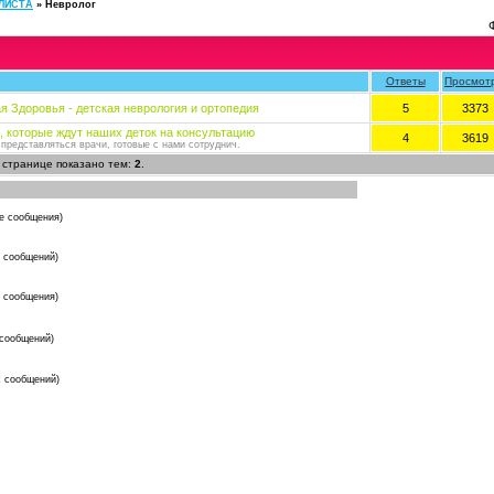
ЛИСТA
»
Невролог
Ответы
Просмот
я Здоровья - детская неврология и ортопедия
5
3373
, которые ждут наших деток на консультацию
4
3619
 представляться врачи, готовые с нами сотруднич.
а странице показано тем:
2
.
е сообщения)
 сообщений)
е сообщения)
 сообщений)
х сообщений)