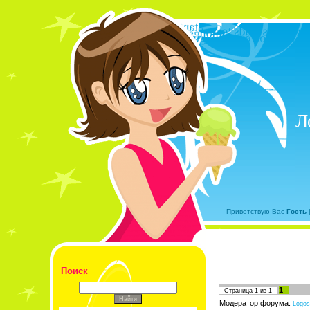
Л
Приветствую Вас
Гость
Поиск
1
Страница
1
из
1
Модератор форума:
Logos