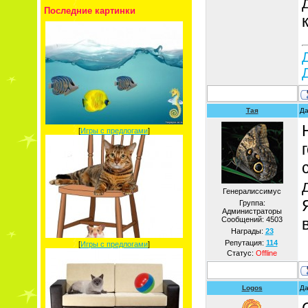
Последние картинки
Тая
Да
[
Игры с предлогами
]
Генералиссимус
Группа:
Администраторы
Сообщений:
4503
Награды:
23
Репутация:
114
[
Игры с предлогами
]
Статус:
Offline
Logos
Да