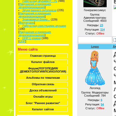
Работа над звуками Р - Рь
(488)
[
Нарушения и коррекция
звукопроизношения
]
Звуки раннего онтогенеза
(235)
Генералиссимус
[
Нарушения и коррекция
Группа:
звукопроизношения
]
Администраторы
Знакомимся ближе...
(229)
Сообщений:
4503
[
Форумчане
]
Награды:
23
Работа над свистящими звуками
(190)
Репутация:
114
[
Нарушения и коррекция
Статус:
Offline
звукопроизношения
]
ОНР 1 уровня
(189)
[
ОНР
]
Logos
Да
Меню сайта
Главная страница
Каталог файлов
Форум(ЛОГОПЕДИЯ/
ДЕФЕКТОЛОГИЯ/ПСИХОЛОГИЯ)
Альбомы по тематикам
Обратная связь
Логопед
Доска объявлений
Группа: Модераторы
Сообщений:
784
Онлайн игры
Награды:
6
Блог "Раннее развитие"
Репутация:
54
Статус:
Offline
Каталог сайтов