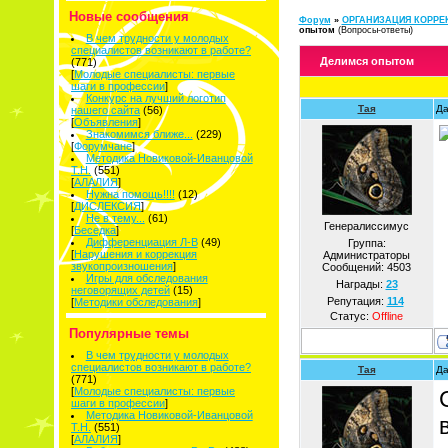
Новые сообщения
Форум
»
ОРГАНИЗАЦИЯ КОРРЕ
опытом
(Вопросы-ответы)
В чем трудности у молодых
специалистов возникают в работе?
Делимся опытом
(771)
[
Молодые специалисты: первые
шаги в профессии
]
Конкурс на лучший логотип
Тая
Да
нашего сайта
(56)
[
Объявления
]
Знакомимся ближе...
(229)
[
Форумчане
]
Методика Новиковой-Иванцовой
Т.Н.
(551)
[
АЛАЛИЯ
]
Нужна помощь!!!!
(12)
[
ДИСЛЕКСИЯ
]
Не в тему...
(61)
Генералиссимус
[
Беседка
]
Дифференциация Л-В
(49)
Группа:
[
Нарушения и коррекция
Администраторы
звукопроизношения
]
Сообщений:
4503
Игры для обследования
Награды:
23
неговорящих детей
(15)
Репутация:
114
[
Методики обследования
]
Статус:
Offline
Популярные темы
В чем трудности у молодых
специалистов возникают в работе?
Тая
Да
(771)
[
Молодые специалисты: первые
шаги в профессии
]
Методика Новиковой-Иванцовой
Т.Н.
(551)
[
АЛАЛИЯ
]