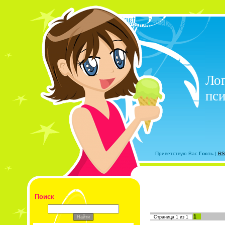
Лог
пси
Приветствую Вас
Гость
|
RS
Поиск
1
Страница
1
из
1