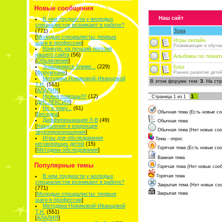
Новые сообщения
Наш сайт
В чем трудности у молодых
специалистов возникают в работе?
(771)
Тема
[
Молодые специалисты: первые
Игры онлайн
шаги в профессии
]
Развивающие и обуча
Конкурс на лучший логотип
нашего сайта
(56)
Альбомы по темат
[
Объявления
]
Знакомимся ближе...
(229)
Блог
[
Форумчане
]
Раннее развитие дете
Методика Новиковой-Иванцовой
В этом форуме тем:
3
. На ст
Т.Н.
(551)
[
АЛАЛИЯ
]
Нужна помощь!!!!
(12)
1
Страница
1
из
1
[
ДИСЛЕКСИЯ
]
Не в тему...
(61)
Обычная тема (Есть новые со
[
Беседка
]
Дифференциация Л-В
(49)
Обычная тема
[
Нарушения и коррекция
Обычная тема (Нет новых со
звукопроизношения
]
Игры для обследования
Тема - опрос
неговорящих детей
(15)
Горячая тема (Есть новые со
[
Методики обследования
]
Важная тема
Популярные темы
Горячая тема (Нет новых соо
В чем трудности у молодых
Горячая тема
специалистов возникают в работе?
Закрытая тема (Нет новых со
(771)
[
Молодые специалисты: первые
Закрытая тема
шаги в профессии
]
Методика Новиковой-Иванцовой
Т.Н.
(551)
[
АЛАЛИЯ
]