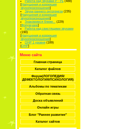
Работа над звуками Р - Рь
(488)
[
Нарушения и коррекция
звукопроизношения
]
Звуки раннего онтогенеза
(235)
[
Нарушения и коррекция
звукопроизношения
]
Знакомимся ближе...
(229)
[
Форумчане
]
Работа над свистящими звуками
(190)
[
Нарушения и коррекция
звукопроизношения
]
ОНР 1 уровня
(189)
[
ОНР
]
Меню сайта
Главная страница
Каталог файлов
Форум(ЛОГОПЕДИЯ/
ДЕФЕКТОЛОГИЯ/ПСИХОЛОГИЯ)
Альбомы по тематикам
Обратная связь
Доска объявлений
Онлайн игры
Блог "Раннее развитие"
Каталог сайтов