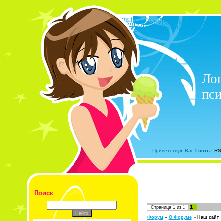
Лог
пси
Приветствую Вас
Гость
|
RS
Поиск
1
Страница
1
из
1
Форум
»
О Форуме
»
Наш сайт