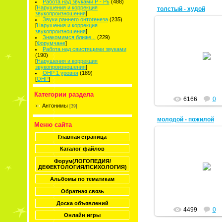
Работа над звуками Р - Рь
(488)
[
Нарушения и коррекция
толстый - худой
звукопроизношения
]
Звуки раннего онтогенеза
(235)
[
Нарушения и коррекция
звукопроизношения
]
Знакомимся ближе...
(229)
[
Форумчане
]
25.05.2011
Работа над свистящими звуками
(190)
[
Нарушения и коррекция
Тая
звукопроизношения
]
ОНР 1 уровня
(189)
[
ОНР
]
Категории раздела
6166
0
Антонимы
[39]
молодой - пожилой
Меню сайта
Главная страница
Каталог файлов
25.05.2011
Форум(ЛОГОПЕДИЯ/
ДЕФЕКТОЛОГИЯ/ПСИХОЛОГИЯ)
Тая
Альбомы по тематикам
Обратная связь
Доска объявлений
4499
0
Онлайн игры