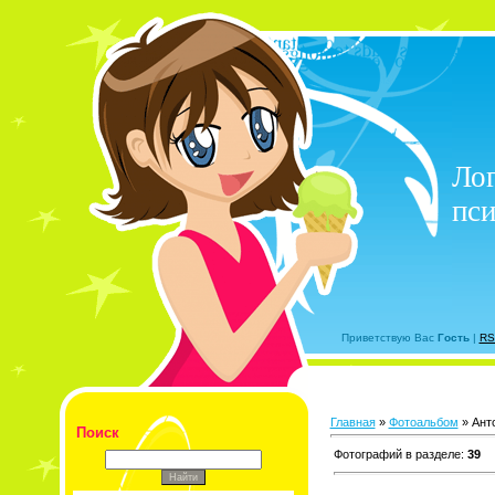
Лог
пси
Приветствую Вас
Гость
|
RS
Главная
»
Фотоальбом
» Ант
Поиск
Фотографий в разделе
:
39