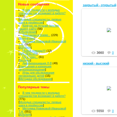
Новые сообщения
закрытый - открытый
В чем трудности у молодых
специалистов возникают в работе?
(771)
[
Молодые специалисты: первые
шаги в профессии
]
Конкурс на лучший логотип
25.05.2011
нашего сайта
(56)
[
Объявления
]
Тая
Знакомимся ближе...
(229)
[
Форумчане
]
Методика Новиковой-Иванцовой
Т.Н.
(551)
[
АЛАЛИЯ
]
Нужна помощь!!!!
(12)
3660
0
[
ДИСЛЕКСИЯ
]
Не в тему...
(61)
[
Беседка
]
низкий - высокий
Дифференциация Л-В
(49)
[
Нарушения и коррекция
звукопроизношения
]
Игры для обследования
неговорящих детей
(15)
[
Методики обследования
]
25.05.2011
Популярные темы
Тая
В чем трудности у молодых
специалистов возникают в работе?
(771)
[
Молодые специалисты: первые
шаги в профессии
]
Методика Новиковой-Иванцовой
5550
0
Т.Н.
(551)
[
АЛАЛИЯ
]