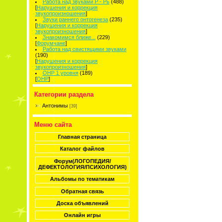
Работа над звуками Р - Рь
(488)
[
Нарушения и коррекция
звукопроизношения
]
Звуки раннего онтогенеза
(235)
[
Нарушения и коррекция
звукопроизношения
]
Знакомимся ближе...
(229)
[
Форумчане
]
Работа над свистящими звуками
(190)
[
Нарушения и коррекция
звукопроизношения
]
ОНР 1 уровня
(189)
[
ОНР
]
Категории раздела
Антонимы
[39]
Меню сайта
Главная страница
Каталог файлов
Форум(ЛОГОПЕДИЯ/
ДЕФЕКТОЛОГИЯ/ПСИХОЛОГИЯ)
Альбомы по тематикам
Обратная связь
Доска объявлений
Онлайн игры