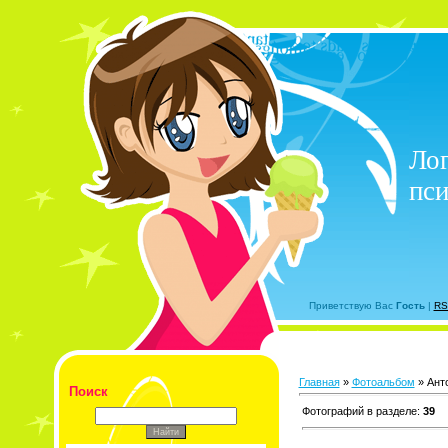
Лог
пси
Приветствую Вас
Гость
|
RS
Главная
»
Фотоальбом
» Ант
Поиск
Фотографий в разделе
:
39