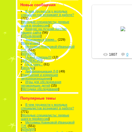
Новые сообщения
В чем трудности у молодых
специалистов возникают в работе?
(771)
[
Молодые специалисты: первые
09.03.2011
шаги в профессии
]
Конкурс на лучший логотип
нашего сайта
(56)
Тая
[
Объявления
]
Знакомимся ближе...
(229)
[
Форумчане
]
Методика Новиковой-Иванцовой
Т.Н.
(551)
[
АЛАЛИЯ
]
1807
0
Нужна помощь!!!!
(12)
[
ДИСЛЕКСИЯ
]
Не в тему...
(61)
[
Беседка
]
Дифференциация Л-В
(49)
[
Нарушения и коррекция
звукопроизношения
]
Игры для обследования
неговорящих детей
(15)
[
Методики обследования
]
Популярные темы
В чем трудности у молодых
специалистов возникают в работе?
(771)
[
Молодые специалисты: первые
шаги в профессии
]
Методика Новиковой-Иванцовой
Т.Н.
(551)
[
АЛАЛИЯ
]