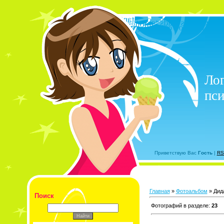
Лог
пси
Приветствую Вас
Гость
|
RS
Главная
»
Фотоальбом
» Дид
Поиск
Фотографий в разделе
:
23