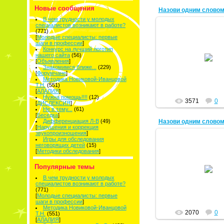
Новые сообщения
Назови одним слово
В чем трудности у молодых
специалистов возникают в работе?
(771)
[
Молодые специалисты: первые
шаги в профессии
]
Конкурс на лучший логотип
28.02.2011
нашего сайта
(56)
[
Объявления
]
Тая
Знакомимся ближе...
(229)
[
Форумчане
]
Методика Новиковой-Иванцовой
Т.Н.
(551)
[
АЛАЛИЯ
]
Нужна помощь!!!!
(12)
3571
0
[
ДИСЛЕКСИЯ
]
Не в тему...
(61)
[
Беседка
]
Назови одним слово
Дифференциация Л-В
(49)
[
Нарушения и коррекция
звукопроизношения
]
Игры для обследования
неговорящих детей
(15)
[
Методики обследования
]
28.02.2011
Популярные темы
Тая
В чем трудности у молодых
специалистов возникают в работе?
(771)
[
Молодые специалисты: первые
шаги в профессии
]
Методика Новиковой-Иванцовой
2070
0
Т.Н.
(551)
[
АЛАЛИЯ
]