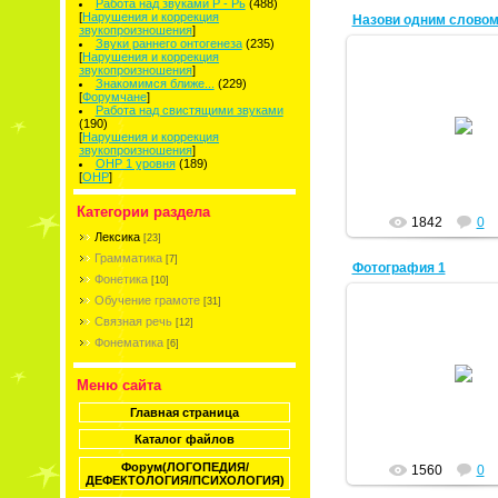
Работа над звуками Р - Рь
(488)
[
Нарушения и коррекция
Назови одним слово
звукопроизношения
]
Звуки раннего онтогенеза
(235)
[
Нарушения и коррекция
звукопроизношения
]
Знакомимся ближе...
(229)
[
Форумчане
]
28.02.2011
Работа над свистящими звуками
(190)
[
Нарушения и коррекция
Тая
звукопроизношения
]
ОНР 1 уровня
(189)
[
ОНР
]
Категории раздела
1842
0
Лексика
[23]
Грамматика
[7]
Фотография 1
Фонетика
[10]
Обучение грамоте
[31]
Связная речь
[12]
Фонематика
[6]
13.02.2011
Меню сайта
anfisa
Главная страница
Каталог файлов
Форум(ЛОГОПЕДИЯ/
1560
0
ДЕФЕКТОЛОГИЯ/ПСИХОЛОГИЯ)