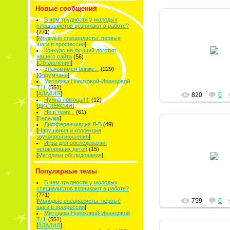
Новые сообщения
В чем трудности у молодых
специалистов возникают в работе?
(771)
[
Молодые специалисты: первые
25.02.2011
шаги в профессии
]
Конкурс на лучший логотип
нашего сайта
(56)
Тая
[
Объявления
]
Знакомимся ближе...
(229)
[
Форумчане
]
Методика Новиковой-Иванцовой
Т.Н.
(551)
[
АЛАЛИЯ
]
820
0
Нужна помощь!!!!
(12)
[
ДИСЛЕКСИЯ
]
Не в тему...
(61)
[
Беседка
]
Дифференциация Л-В
(49)
[
Нарушения и коррекция
звукопроизношения
]
Игры для обследования
22.02.2011
неговорящих детей
(15)
[
Методики обследования
]
Тая
Популярные темы
В чем трудности у молодых
специалистов возникают в работе?
(771)
759
0
[
Молодые специалисты: первые
шаги в профессии
]
Методика Новиковой-Иванцовой
Т.Н.
(551)
[
АЛАЛИЯ
]