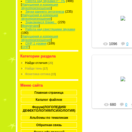
Работа над звуками Р - Рь
(488)
[
Нарушения и коррекция
звукопроизношения
]
Звуки раннего онтогенеза
(235)
17.02.2011
[
Нарушения и коррекция
звукопроизношения
]
Знакомимся ближе...
(229)
Тая
[
Форумчане
]
Работа над свистящими звуками
(190)
[
Нарушения и коррекция
звукопроизношения
]
ОНР 1 уровня
(189)
1096
0
[
ОНР
]
Категории раздела
Найди отличия
[20]
Найди тень
[17]
Фонетика-оптика
17.02.2011
[15]
Тая
Меню сайта
Главная страница
Каталог файлов
680
0
Форум(ЛОГОПЕДИЯ/
ДЕФЕКТОЛОГИЯ/ПСИХОЛОГИЯ)
Альбомы по тематикам
Обратная связь
Доска объявлений