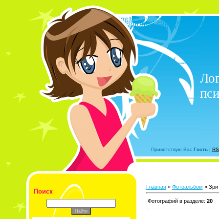
Лог
пси
Приветствую Вас
Гость
|
RS
Главная
»
Фотоальбом
» Зри
Поиск
Фотографий в разделе
:
20