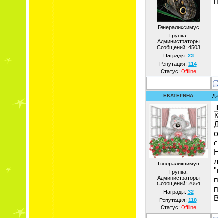
п
Генералиссимус
Группа:
Администраторы
Сообщений:
4503
Награды:
23
Репутация:
114
Статус:
Offline
EKATEPNHA
Да
К
Д
о
с
Н
л
Генералиссимус
"
Группа:
Администраторы
п
Сообщений:
2064
п
Награды:
32
В
Репутация:
118
Статус:
Offline