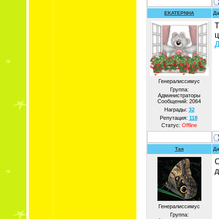
EKATEPNHA
Да
Т
ц
Д
Генералиссимус
Группа:
Администраторы
Сообщений:
2064
Награды:
32
Репутация:
118
Статус:
Offline
Тая
Да
С
д
Генералиссимус
Группа: