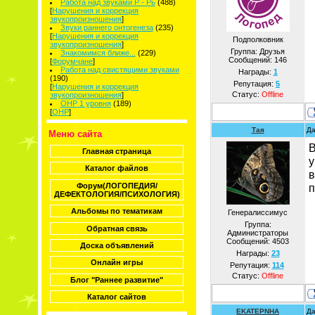
Работа над звуками Р - Рь
(488)
[
Нарушения и коррекция
звукопроизношения
]
Звуки раннего онтогенеза
(235)
[
Нарушения и коррекция
Подполковник
звукопроизношения
]
Группа: Друзья
Знакомимся ближе...
(229)
Сообщений:
146
[
Форумчане
]
Работа над свистящими звуками
Награды:
1
(190)
Репутация:
5
[
Нарушения и коррекция
Статус:
Offline
звукопроизношения
]
ОНР 1 уровня
(189)
[
ОНР
]
Тая
Да
Меню сайта
В
Главная страница
у
Каталог файлов
в
Форум(ЛОГОПЕДИЯ/
п
ДЕФЕКТОЛОГИЯ/ПСИХОЛОГИЯ)
Альбомы по тематикам
Генералиссимус
Группа:
Обратная связь
Администраторы
Сообщений:
4503
Доска объявлений
Награды:
23
Онлайн игры
Репутация:
114
Статус:
Offline
Блог "Раннее развитие"
Каталог сайтов
EKATEPNHA
Да