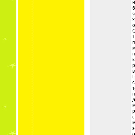
н
б
ч
х
о
С
Т
п
м
п
к
р
в
П
с
т
п
д
м
р
с
м
з
о