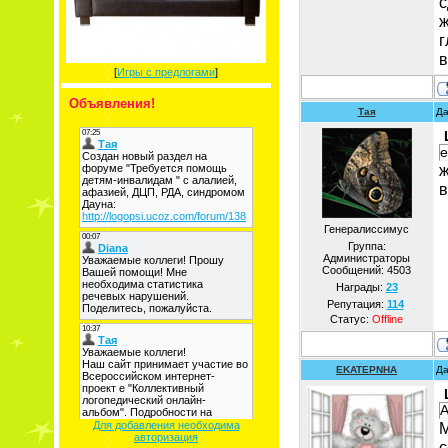
с
ж
г
в
[
Игры с предлогами
]
Объявления!
Тая
Да
е
ж
в
Генералиссимус
Группа:
Администраторы
Сообщений:
4503
Награды:
23
Репутация:
114
Статус:
Offline
EKATEPNHA
Да
А
Для добавления необходима
авторизация
с