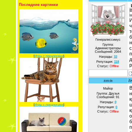
Последние картинки
В
ш
И
ч
т
б
Генералиссимус
н
Группа:
с
Администраторы
Сообщений:
2064
п
[
Игры с предлогами
]
Награды:
32
д
Репутация:
118
р
Статус:
Offline
sve-ta
Да
В
Майор
н
Группа: Друзья
Сообщений:
91
к
Награды:
0
ш
[
Игры с предлогами
]
Репутация:
0
к
Статус:
Offline
о
б
п