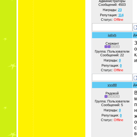
Администраторы
Сообщений:
4503
Награды:
23
Репутация:
114
Статус:
Offline
juliyh
Да
З
Сержант
о
Группа: Пользователи
к
Сообщений:
22
и
Награды:
0
Репутация:
0
Статус:
Offline
vvv80
Да
В
Рядовой
м
Группа: Пользователи
п
Сообщений:
5
н
Награды:
0
ж
Репутация:
0
Статус:
Offline
о
с
в