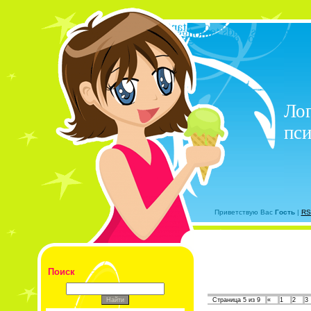
Лог
пси
Приветствую Вас
Гость
|
RS
Поиск
Страница
5
из
9
«
1
2
3