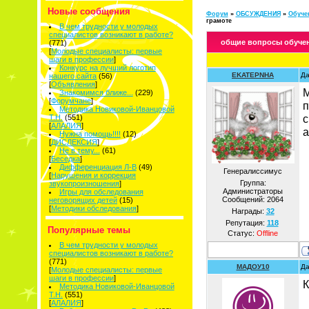
Новые сообщения
Форум
»
ОБСУЖДЕНИЯ
»
Обуче
грамоте
В чем трудности у молодых
специалистов возникают в работе?
общие вопросы обучен
(771)
[
Молодые специалисты: первые
шаги в профессии
]
Конкурс на лучший логотип
EKATEPNHA
Да
нашего сайта
(56)
[
Объявления
]
М
Знакомимся ближе...
(229)
[
Форумчане
]
п
Методика Новиковой-Иванцовой
с
Т.Н.
(551)
[
АЛАЛИЯ
]
а
Нужна помощь!!!!
(12)
[
ДИСЛЕКСИЯ
]
Не в тему...
(61)
[
Беседка
]
Дифференциация Л-В
(49)
Генералиссимус
[
Нарушения и коррекция
Группа:
звукопроизношения
]
Администраторы
Игры для обследования
Сообщений:
2064
неговорящих детей
(15)
[
Методики обследования
]
Награды:
32
Репутация:
118
Популярные темы
Статус:
Offline
В чем трудности у молодых
специалистов возникают в работе?
(771)
МАДОУ10
Да
[
Молодые специалисты: первые
шаги в профессии
]
К
Методика Новиковой-Иванцовой
Т.Н.
(551)
[
АЛАЛИЯ
]