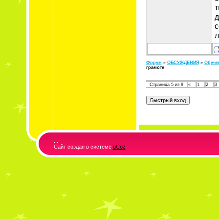
т
д
с
л
Форум
»
ОБСУЖДЕНИЯ
»
Обуче
грамоте
Страница
5
из
9
«
1
2
3
...
Сайт создан в системе
uCoz