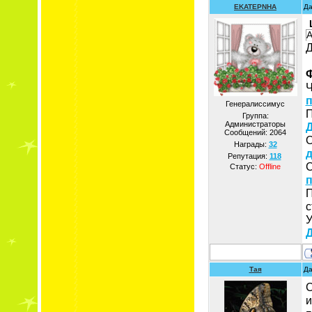
EKATEPNHA
Да
А
Д
Ф
Ч
п
Генералиссимус
П
Группа:
Администраторы
Д
Сообщений:
2064
О
Награды:
32
д
Репутация:
118
С
Статус:
Offline
п
П
с
У
Д
Тая
Да
С
и