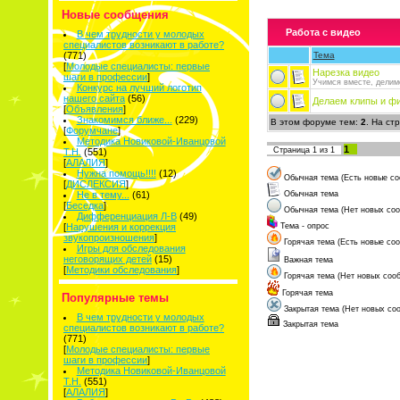
Новые сообщения
Работа с видео
В чем трудности у молодых
специалистов возникают в работе?
(771)
Тема
[
Молодые специалисты: первые
Нарезка видео
шаги в профессии
]
Учимся вместе, делим
Конкурс на лучший логотип
нашего сайта
(56)
Делаем клипы и ф
[
Объявления
]
Знакомимся ближе...
(229)
В этом форуме тем:
2
. На ст
[
Форумчане
]
Методика Новиковой-Иванцовой
1
Страница
1
из
1
Т.Н.
(551)
[
АЛАЛИЯ
]
Нужна помощь!!!!
(12)
Обычная тема (Есть новые со
[
ДИСЛЕКСИЯ
]
Не в тему...
(61)
Обычная тема
[
Беседка
]
Обычная тема (Нет новых со
Дифференциация Л-В
(49)
[
Нарушения и коррекция
Тема - опрос
звукопроизношения
]
Горячая тема (Есть новые со
Игры для обследования
неговорящих детей
(15)
Важная тема
[
Методики обследования
]
Горячая тема (Нет новых соо
Горячая тема
Популярные темы
Закрытая тема (Нет новых со
В чем трудности у молодых
Закрытая тема
специалистов возникают в работе?
(771)
[
Молодые специалисты: первые
шаги в профессии
]
Методика Новиковой-Иванцовой
Т.Н.
(551)
[
АЛАЛИЯ
]