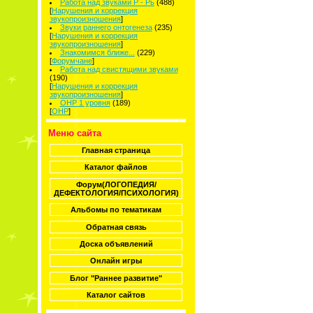
Работа над звуками Р - Рь
(488)
[
Нарушения и коррекция
звукопроизношения
]
Звуки раннего онтогенеза
(235)
[
Нарушения и коррекция
звукопроизношения
]
Знакомимся ближе...
(229)
[
Форумчане
]
Работа над свистящими звуками
(190)
[
Нарушения и коррекция
звукопроизношения
]
ОНР 1 уровня
(189)
[
ОНР
]
Меню сайта
Главная страница
Каталог файлов
Форум(ЛОГОПЕДИЯ/
ДЕФЕКТОЛОГИЯ/ПСИХОЛОГИЯ)
Альбомы по тематикам
Обратная связь
Доска объявлений
Онлайн игры
Блог "Раннее развитие"
Каталог сайтов