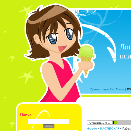
Лог
пси
Приветствую Вас
Гость
|
RS
Поиск
1
Страница
1
из
1
Форум
»
МАСТЕРСКАЯ
»
Работ