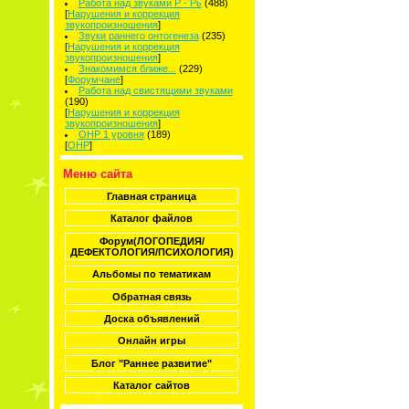
Работа над звуками Р - Рь
(488)
[
Нарушения и коррекция
звукопроизношения
]
Звуки раннего онтогенеза
(235)
[
Нарушения и коррекция
звукопроизношения
]
Знакомимся ближе...
(229)
[
Форумчане
]
Работа над свистящими звуками
(190)
[
Нарушения и коррекция
звукопроизношения
]
ОНР 1 уровня
(189)
[
ОНР
]
Меню сайта
Главная страница
Каталог файлов
Форум(ЛОГОПЕДИЯ/
ДЕФЕКТОЛОГИЯ/ПСИХОЛОГИЯ)
Альбомы по тематикам
Обратная связь
Доска объявлений
Онлайн игры
Блог "Раннее развитие"
Каталог сайтов