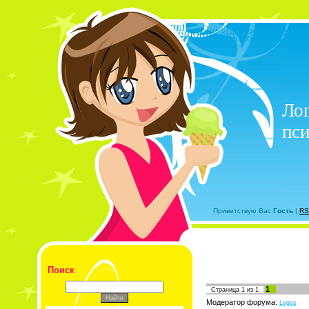
Лог
пси
Приветствую Вас
Гость
|
RS
Поиск
1
Страница
1
из
1
Модератор форума:
Logos