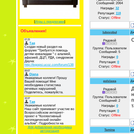
Сообщений:
2064
Награды:
32
Репутация:
118
Статус:
Offline
[
Игры с предлогами
]
Объявления!
lubovobul
Да
С
Рядовой
Группа: Пользователи
Сообщений:
5
Награды:
0
Репутация:
0
Статус:
Offline
polslawa
Да
Д
Рядовой
н
Группа: Пользователи
п
Сообщений:
2
т
Награды:
0
Репутация:
0
Статус:
Offline
Для добавления необходима
Tamina
Да
авторизация