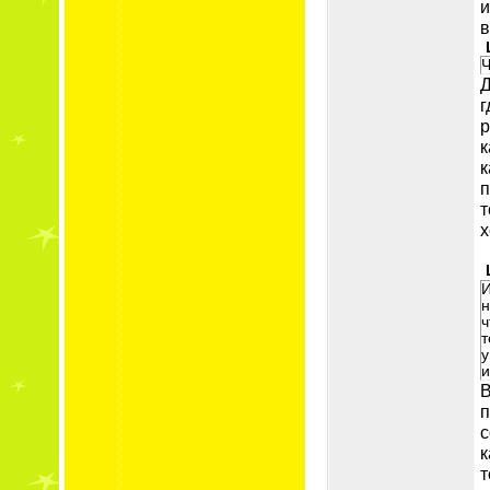
и
в
Ч
Д
г
р
к
к
п
т
х
И
н
ч
т
у
и
В
п
с
к
т