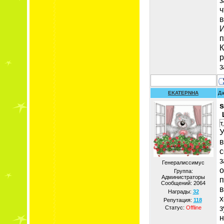
з
ч
в
И
п
К
р
з
EKATEPNHA
Да
s
т
У
в
с
з
Генералиссимус
о
Группа:
Администраторы
п
Сообщений:
2064
в
Награды:
32
х
Репутация:
118
з
Статус:
Offline
н