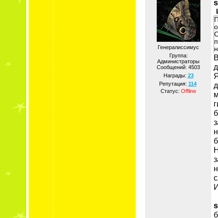
s
П
о
С
п
Генералиссимус
н
Группа:
В
Администраторы
д
Сообщений:
4503
Я
Награды:
23
д
Репутация:
114
Статус:
Offline
м
г
б
з
н
б
Н
з
н
с
И
s
б