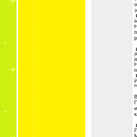
о
э
м
Н
п
р
А
д
Н
п
И
п
В
П
и
к
П
М