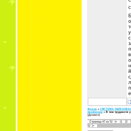
с
Б
о
т
у
с
з
п
в
о
н
й
с
л
п
е
Форум
»
СИСТЕМА ОБРАЗОВА
профессии
»
В чем трудности 
(Делимся)
Страница
47
из
52
«
1
2
52
»