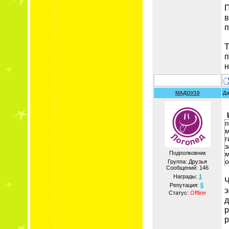
П
в
п
T
п
н
МАДОУ10
Да
п
м
г
з
Подполковник
м
о
Группа: Друзья
Сообщений:
146
Награды:
1
Ч
Репутация:
5
э
Статус:
Offline
д
р
р