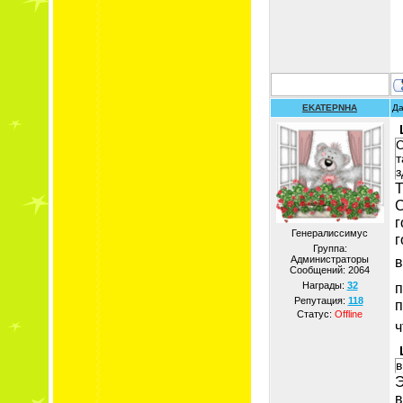
EKATEPNHA
Да
С
т
з
Т
С
г
Генералиссимус
г
Группа:
Администраторы
в
Сообщений:
2064
п
Награды:
32
Репутация:
118
п
Статус:
Offline
ч
в
Э
в