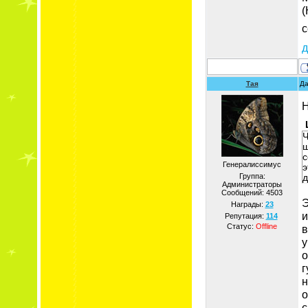
(
с
д
Тая
Да
Н
Ч
ш
с
Генералиссимус
э
Группа:
д
Администраторы
Сообщений:
4503
Э
Награды:
23
и
Репутация:
114
Статус:
Offline
в
у
о
г
н
о
с