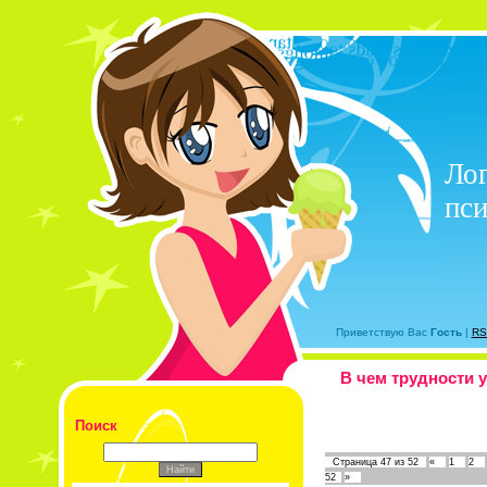
Лог
пси
Приветствую Вас
Гость
|
RS
В чем трудности у
Поиск
Страница
47
из
52
«
1
2
52
»