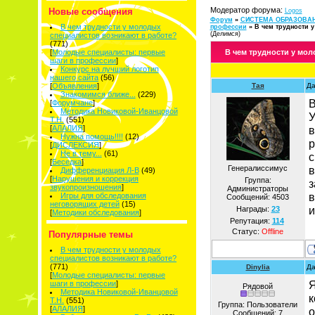
Модератор форума:
Новые сообщения
Logos
Форум
»
СИСТЕМА ОБРАЗОВА
В чем трудности у молодых
профессии
»
В чем трудности 
(Делимся)
специалистов возникают в работе?
(771)
[
Молодые специалисты: первые
В чем трудности у мо
шаги в профессии
]
Конкурс на лучший логотип
нашего сайта
(56)
[
Объявления
]
Тая
Да
Знакомимся ближе...
(229)
В
[
Форумчане
]
Методика Новиковой-Иванцовой
У
Т.Н.
(551)
[
АЛАЛИЯ
]
в
Нужна помощь!!!!
(12)
р
[
ДИСЛЕКСИЯ
]
Не в тему...
(61)
с
[
Беседка
]
Генералиссимус
в
Дифференциация Л-В
(49)
[
Нарушения и коррекция
Группа:
з
звукопроизношения
]
Администраторы
в
Игры для обследования
Сообщений:
4503
неговорящих детей
(15)
и
Награды:
23
[
Методики обследования
]
Репутация:
114
Статус:
Offline
Популярные темы
В чем трудности у молодых
специалистов возникают в работе?
(771)
Dinylia
Да
[
Молодые специалисты: первые
Я
шаги в профессии
]
Рядовой
Методика Новиковой-Иванцовой
к
Т.Н.
(551)
Группа: Пользователи
[
АЛАЛИЯ
]
о
Сообщений:
7