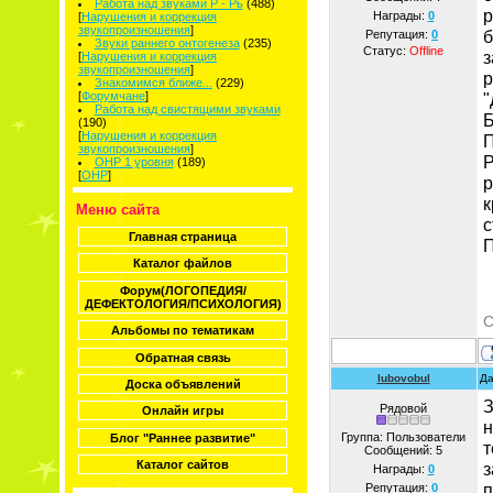
Работа над звуками Р - Рь
(488)
р
Награды:
0
[
Нарушения и коррекция
звукопроизношения
]
б
Репутация:
0
Звуки раннего онтогенеза
(235)
Статус:
Offline
з
[
Нарушения и коррекция
звукопроизношения
]
р
Знакомимся ближе...
(229)
[
Форумчане
]
"
Работа над свистящими звуками
Б
(190)
[
Нарушения и коррекция
П
звукопроизношения
]
Р
ОНР 1 уровня
(189)
[
ОНР
]
р
к
Меню сайта
с
Главная страница
П
Каталог файлов
Форум(ЛОГОПЕДИЯ/
ДЕФЕКТОЛОГИЯ/ПСИХОЛОГИЯ)
С
Альбомы по тематикам
Обратная связь
lubovobul
Да
Доска объявлений
З
Рядовой
Онлайн игры
н
Группа: Пользователи
Блог "Раннее развитие"
т
Сообщений:
5
Каталог сайтов
з
Награды:
0
п
Репутация:
0