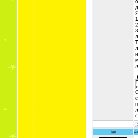
о
д
Я
1
2
3
л
Т
л
и
л
П
т
С
с
п
л
с
Тая
Да