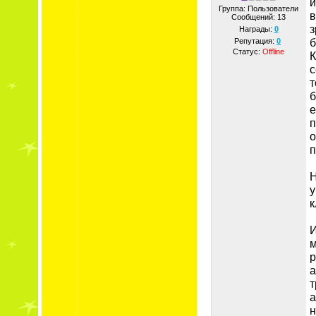
и
Группа: Пользователи
в
Сообщений:
13
з
Награды:
0
б
Репутация:
0
Статус:
Offline
К
с
т
б
е
п
о
п
Н
у
к
И
м
р
а
т
а
н