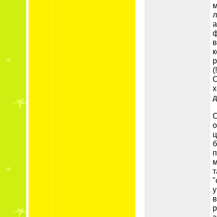
м
л
а
ф
в
к
р
(!
С
х
д
С
о
ц
б
п
м
т
"
у
в
р