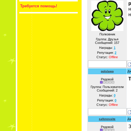
p
Требуется помощь!
н
н
Полковник
Группа: Друзья
Сообщений:
157
Награды:
1
Репутация:
2
Статус:
Offline
polslawa
Да
T
Рядовой
Группа: Пользователи
Сообщений:
2
Награды:
0
Репутация:
0
Статус:
Offline
safonovaite
Да
З
Рядовой