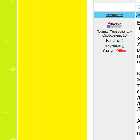
safonovaite
Да
E
Рядовой
Группа: Пользователи
П
Сообщений:
13
о
Награды:
0
У
Репутация:
0
в
Статус:
Offline
н
н
К
ж
т
с
д
д
Л
А
т
п