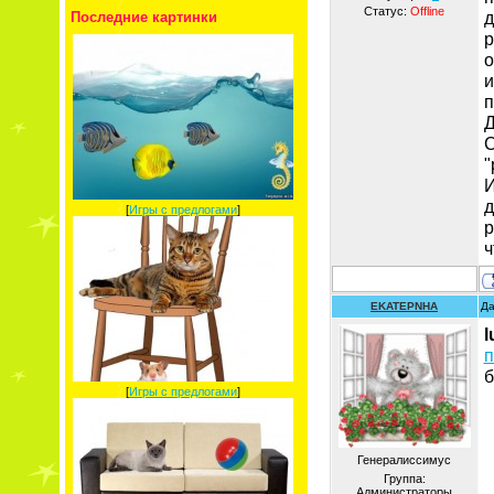
Статус:
Offline
д
Последние картинки
р
о
и
п
Д
С
"
И
д
[
Игры с предлогами
]
р
ч
EKATEPNHA
Да
l
п
б
[
Игры с предлогами
]
Генералиссимус
Группа:
Администраторы