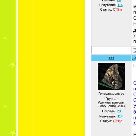
"
Репутация:
114
м
Статус:
Offline
п
С
Н
д
х
п
Тая
Да
П
О
г
Генералиссимус
С
Группа:
С
Администраторы
Сообщений:
4503
б
Награды:
23
Репутация:
114
н
Статус:
Offline
з
Е