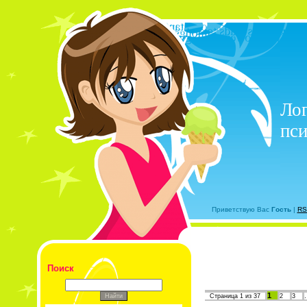
Лог
пси
Приветствую Вас
Гость
|
RS
Поиск
1
Страница
1
из
37
2
3