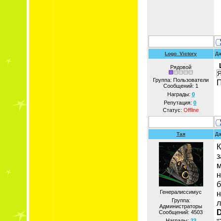
Logo_Victory
Да
Рядовой
Я
Группа: Пользователи
П
Сообщений:
1
Награды:
0
Репутация:
0
Статус:
Offline
Тая
Да
К
з
м
н
б
Генералиссимус
н
Группа:
л
Администраторы
D
Сообщений:
4503
Награды:
23