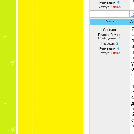
п
Репутация:
0
Статус:
Offline
Diana
Да
Я
Сержант
к
Группа: Друзья
Сообщений:
33
п
Награды:
2
и
Репутация:
0
п
Статус:
Offline
п
у
о
с
Н
п
е
с
д
п
б
с
п