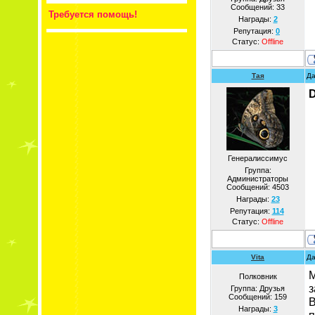
Сообщений:
33
Требуется помощь!
Награды:
2
Репутация:
0
Статус:
Offline
Тая
Да
D
Генералиссимус
Группа:
Администраторы
Сообщений:
4503
Награды:
23
Репутация:
114
Статус:
Offline
Vita
Да
М
Полковник
з
Группа: Друзья
Сообщений:
159
В
Награды:
3