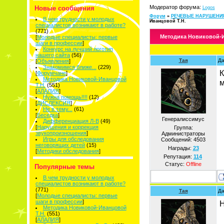
Модератор форума:
Новые сообщения
Logos
Форум
»
РЕЧЕВЫЕ НАРУШЕНИ
В чем трудности у молодых
Иванцовой Т.Н.
специалистов возникают в работе?
(771)
Методика Новиковой-И
[
Молодые специалисты: первые
шаги в профессии
]
Конкурс на лучший логотип
нашего сайта
(56)
Тая
Да
[
Объявления
]
Знакомимся ближе...
(229)
К
[
Форумчане
]
Методика Новиковой-Иванцовой
м
Т.Н.
(551)
[
АЛАЛИЯ
]
Нужна помощь!!!!
(12)
[
ДИСЛЕКСИЯ
]
Не в тему...
(61)
[
Беседка
]
Генералиссимус
Дифференциация Л-В
(49)
[
Нарушения и коррекция
Группа:
звукопроизношения
]
Администраторы
Игры для обследования
Сообщений:
4503
неговорящих детей
(15)
Награды:
23
[
Методики обследования
]
Репутация:
114
Статус:
Offline
Популярные темы
В чем трудности у молодых
специалистов возникают в работе?
(771)
Тая
Да
[
Молодые специалисты: первые
шаги в профессии
]
Н
Методика Новиковой-Иванцовой
Т.Н.
(551)
[
АЛАЛИЯ
]