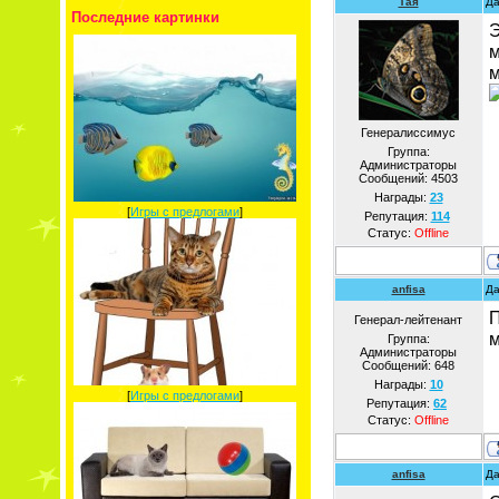
Тая
Да
Последние картинки
Э
м
м
Генералиссимус
Группа:
Администраторы
Сообщений:
4503
Награды:
23
[
Игры с предлогами
]
Репутация:
114
Статус:
Offline
anfisa
Да
П
Генерал-лейтенант
м
Группа:
Администраторы
Сообщений:
648
Награды:
10
[
Игры с предлогами
]
Репутация:
62
Статус:
Offline
anfisa
Да