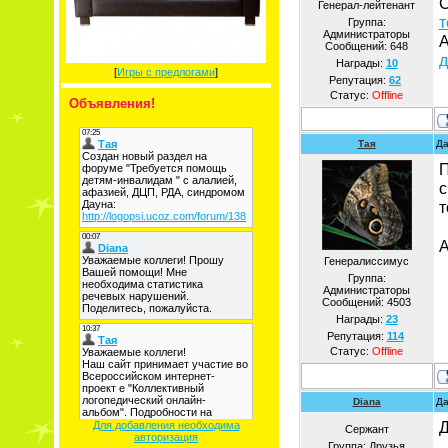
С
Генерал-лейтенант
т
Группа:
Администраторы
А
Сообщений:
648
д
Награды:
10
[
Игры с предлогами
]
Репутация:
62
Статус:
Offline
Объявления!
Тая
Да
П
с
т
А
Генералиссимус
Группа:
Администраторы
Сообщений:
4503
Награды:
23
Репутация:
114
Статус:
Offline
Diana
Да
Д
Для добавления необходима
Сержант
авторизация
Группа: Друзья