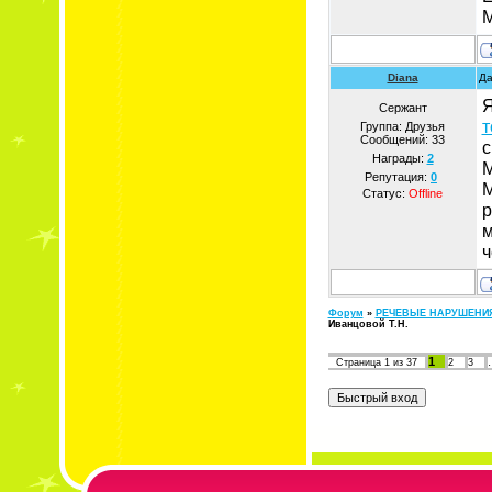
М
Diana
Да
Я
Сержант
т
Группа: Друзья
Сообщений:
33
с
Награды:
2
М
Репутация:
0
М
Статус:
Offline
р
м
ч
Форум
»
РЕЧЕВЫЕ НАРУШЕНИ
Иванцовой Т.Н.
1
Страница
1
из
37
2
3
...