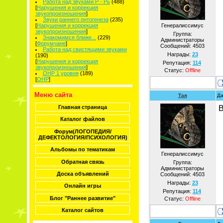
Работа над звуками Р - Рь
(488)
[
Нарушения и коррекция
звукопроизношения
]
Звуки раннего онтогенеза
(235)
[
Нарушения и коррекция
Генералиссимус
звукопроизношения
]
Группа:
Знакомимся ближе...
(229)
Администраторы
[
Форумчане
]
Сообщений:
4503
Работа над свистящими звуками
Награды:
23
(190)
[
Нарушения и коррекция
Репутация:
114
звукопроизношения
]
Статус:
Offline
ОНР 1 уровня
(189)
[
ОНР
]
Меню сайта
Тая
Да
В
Главная страница
Каталог файлов
Форум(ЛОГОПЕДИЯ/
ДЕФЕКТОЛОГИЯ/ПСИХОЛОГИЯ)
Альбомы по тематикам
Генералиссимус
Обратная связь
Группа:
Администраторы
Доска объявлений
Сообщений:
4503
Награды:
23
Онлайн игры
Репутация:
114
Блог "Раннее развитие"
Статус:
Offline
Каталог сайтов